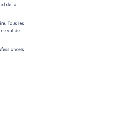
rd de la
re. Tous les
 ne valide
ofessionnels
s