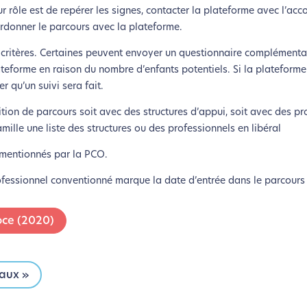
022-04/Volet%20Famille%207-12%20ans_01.pdf
rôle est de repérer les signes, contacter la plateforme avec l’acco
oordonner le parcours avec la plateforme.
022-04/Volet%20Enseignant%207-12%20ans_01.pdf
es critères. Certaines peuvent envoyer un questionnaire complémentai
’enfant
ateforme en raison du nombre d’enfants potentiels. Si la plateforme
/2023-03/Volet%20M%C3%A9decin%207-12%20ans.pdf
r qu’un suivi sera fait.
ition de parcours soit avec des structures d’appui, soit avec des pr
famille une liste des structures ou des professionnels en libéral
s mentionnés par la PCO.
ofessionnel conventionné marque la date d’entrée dans le parcour
oce (2020)
caux »