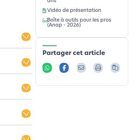
ans
Vidéo de présentation
Boîte à outils pour les pros
(Anap - 2026)
Partager cet article
stic
ééducation
rientation
 de
ordonnée de
es séances