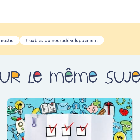
nostic
troubles du neurodéveloppement
ur le même suj