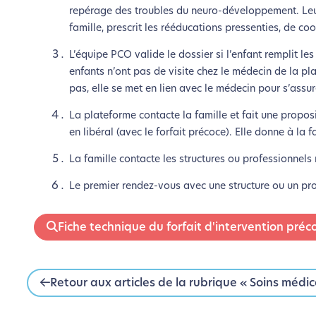
https://handicap.gouv.fr/sites/handicap/files/2
repérage des troubles du neuro-développement. Leur 
famille, prescrit les rééducations pressenties, de c
d’un volet à compléter par l’enseignant de l’enfant
https://handicap.gouv.fr/sites/handicap/files/2
L’équipe PCO valide le dossier si l’enfant remplit l
d’un volet à compléter par le médecin qui examine l
enfants n’ont pas de visite chez le médecin de la pl
https://handicap.gouv.fr/sites/handicap/files
pas, elle se met en lien avec le médecin pour s’assure
La plateforme contacte la famille et fait une propos
en libéral (avec le forfait précoce). Elle donne à la 
La famille contacte les structures ou professionnel
Le premier rendez-vous avec une structure ou un pr
Fiche technique du forfait d'intervention préc
Retour aux articles de la rubrique « Soins médi