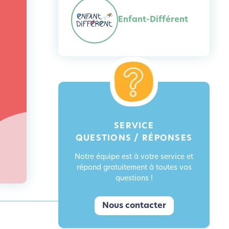
Enfant-Différent
SERVICE
QUESTIONS / RÉPONSES
Notre équipe est à votre service et
répond gratuitement à toutes vos
questions !
Nous contacter