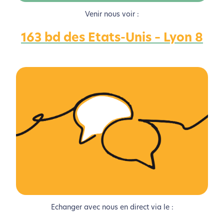
Venir nous voir :
163 bd des Etats-Unis – Lyon 8
L’écoconception, ça vous
concerne aussi !
Nous avons développé ce site Internet dans le cadre
d’une démarche forte d’écoconception.
Si vous aussi vous souhaitez diminuer drastiquement
les besoins énergétiques nécessaires à votre
navigation, vous pouvez
le parcourir dans son Mode
Eco. Celui-ci sollicitera très peu nos serveurs et vous
deviendrez ainsi un acteur majeur de
l’écoconception.
Echanger avec nous en direct via le :
Merci pour votre contribution !