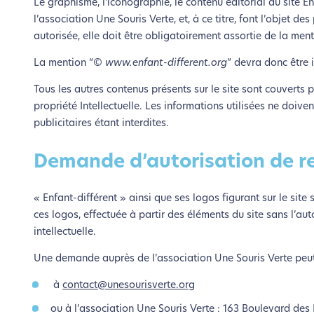
Le graphisme, l’iconographie, le contenu éditorial du site E
Si vous aussi vous souhaite
l’association Une Souris Verte, et, à ce titre, font l’objet d
le parcourir dans son Mode Eco. Ce
autorisée, elle doit être obligatoirement assortie de la ment
La mention “
© www.enfant-different.org
” devra donc être 
Tous les autres contenus présents sur le site sont couverts pa
propriété Intellectuelle. Les informations utilisées ne doive
publicitaires étant interdites.
Demande d’autorisation de re
« Enfant-différent » ainsi que ses logos figurant sur le si
ces logos, effectuée à partir des éléments du site sans l’au
intellectuelle.
Une demande auprès de l’association Une Souris Verte peut 
à
contact@unesourisverte.org
ou à l’association Une Souris Verte : 163 Boulevard de