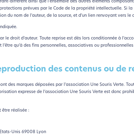
nfant-différent ainsi que l’ensemble des autres éléments composant 
z diminuer drastiquement les besoins énergétiques nécessaires à v
es protections prévues par le Code de la propriété intellectuelle. Si l
lui-ci sollicitera très peu nos serveurs et vous deviendrez ainsi u
ion du nom de l’auteur, de la source, et d’un lien renvoyant vers le d
Merci pour votre contribution !
indiquée.
Activer le Mode Eco
Annuler
r le droit d’auteur. Toute reprise est dès lors conditionnée à l’acco
nt l’être qu’à des fins personnelles, associatives ou professionnelles
production des contenus ou de r
te sont des marques déposées par l’association Une Souris Verte. To
torisation expresse de l’association Une Souris Verte est donc prohib
être réalisée :
s Etats-Unis 69008 Lyon