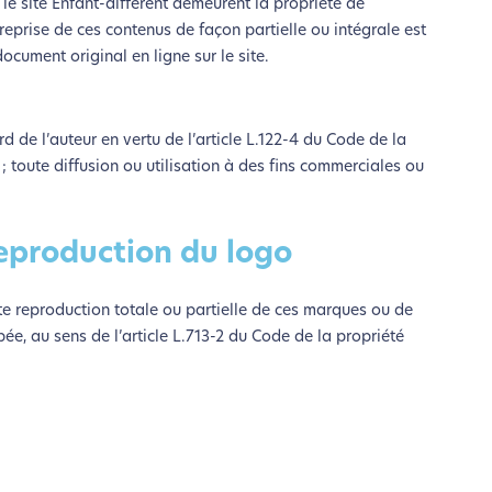
le site Enfant-différent demeurent la propriété de
otre navigation, vous pouvez
a reprise de ces contenus de façon partielle ou intégrale est
n acteur majeur de l’écoconception.
ocument original en ligne sur le site.
rd de l’auteur en vertu de l’article L.122-4 du Code de la
 ; toute diffusion ou utilisation à des fins commerciales ou
eproduction du logo
ute reproduction totale ou partielle de ces marques ou de
ée, au sens de l’article L.713-2 du Code de la propriété