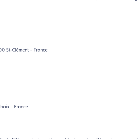
100 St-Clément – France
.
ubaix – France
coconception, ça vous concerne aus
éveloppé ce site Internet dans le cadre d’une démarche forte d’é