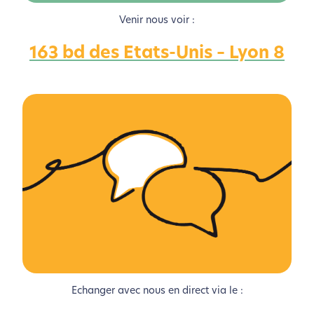
Venir nous voir :
163 bd des Etats-Unis – Lyon 8
L’écoconception, ça vous
concerne aussi !
Nous avons développé ce site Internet dans le cadre
d’une démarche forte d’écoconception.
Si vous aussi vous souhaitez diminuer drastiquement
les besoins énergétiques nécessaires à votre
navigation, vous pouvez
le parcourir dans son Mode
Eco. Celui-ci sollicitera très peu nos serveurs et vous
deviendrez ainsi un acteur majeur de
l’écoconception.
Echanger avec nous en direct via le :
Merci pour votre contribution !