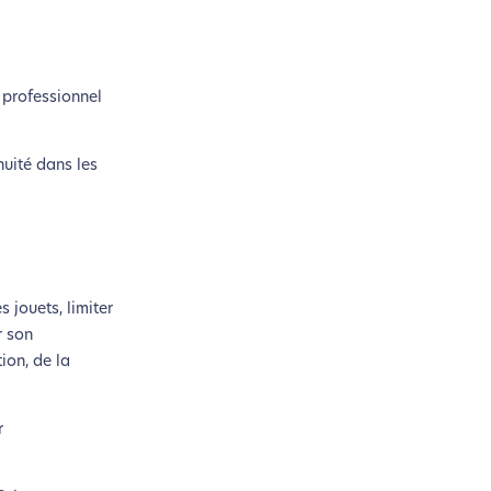
 professionnel
nuité dans les
si !
 jouets, limiter
coconception.
r son
ion, de la
otre navigation, vous pouvez
n acteur majeur de l’écoconception.
r