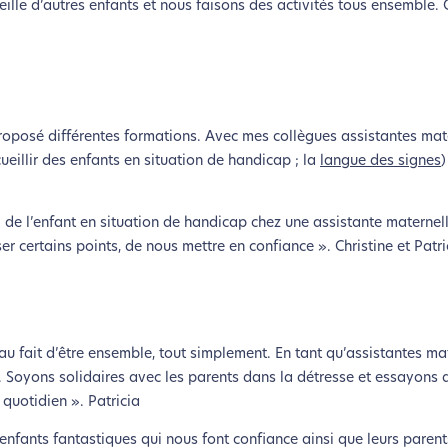
ille d’autres enfants et nous faisons des activités tous ensemble. 
Activer le Mode Eco
Annuler
oposé différentes formations. Avec mes collègues assistantes mate
ueillir des enfants en situation de handicap ; la
langue des signes
)
il de l’enfant en situation de handicap chez une assistante maternel
 certains points, de nous mettre en confiance ». Christine et Patri
ce au fait d’être ensemble, tout simplement. En tant qu’assistantes ma
r. Soyons solidaires avec les parents dans la détresse et essayons 
 quotidien ». Patricia
nfants fantastiques qui nous font confiance ainsi que leurs parents