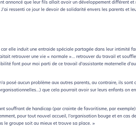
t annoncé que leur fils allait avoir un développement différent e
J’ai ressenti ce jour le devoir de solidarité envers les parents et le
 car elle induit une entraide spéciale partagée dans leur intimité fa
tait retrouver une vie « normale »… retrouver du travail et souffler.
xibilité font pour moi parti de ce travail d’assistante maternelle d’a
 n’a posé aucun problème aux autres parents, au contraire, ils sont 
organisationnelles…) que cela pourrait avoir sur leurs enfants on en
ant souffrant de handicap (par crainte de favoritisme, par exemple). 
demment, pour tout nouvel accueil, l’organisation bouge et en cas 
s le groupe soit au mieux et trouve sa place. »