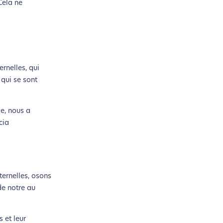
Cela ne
rnelles, qui
 qui se sont
le, nous a
cia
ternelles, osons
de notre au
 et leur