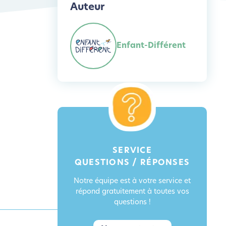
Auteur
Enfant-Différent
SERVICE
QUESTIONS / RÉPONSES
Notre équipe est à votre service et
répond gratuitement à toutes vos
questions !