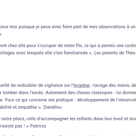
 pour moi puisque je peux ainsi faire part de mes observations à un
u
ent chez elle pour s’occuper de notre fils, ce qui a permis une conti
eillages avec lesquels elle s’est familiarisée ». Les parents de Théo
coconception, ça vous concerne aus
eillé de redoubler de vigilance sur l’
hygiène
: lavage des mains, des
éveloppé ce site Internet dans le cadre d’une démarche forte d’é
ns tomber dans l’excès. Autrement des choses classiques : lui donne
ante. Pour ce qui concerne ma pratique : développement de l’observat
z diminuer drastiquement les besoins énergétiques nécessaires à v
bilité et empathie ». Daniélou
lui-ci sollicitera très peu nos serveurs et vous deviendrez ainsi u
notre place, celle d’accompagner les enfants dans leur éveil et leu
Merci pour votre contribution !
’existe pas ! » Patricia