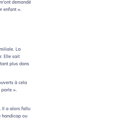
t m’ont demandé
ur enfant ».
miliale. La
 Elle sait
utant plus dans
ouverts à cela
 parle ».
Il a alors fallu
de handicap ou