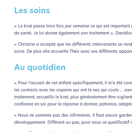
Les soins
« Le kiné passe trois fois par semaine ce qui est important
de santé. Je lui donne également son traitement ». Daniélo
« Christine a accepté que les différents intervenants se rend
soins. De plus elle accueille Théo avec ses différents appar
Au quotidien
L’é
« Pour l’accueil de cet enfant spécifiquement, il m’a été cons
Nous avons d
les contacts avec les copains qui ont le nez qui coule … sa
traitement, accueillir le kiné, plus généralement être vigil
Si vous aussi vous souhaite
confiance en soi pour la réponse à donner, patience, adapta
le parcourir dans son Mode Eco. Ce
« Nous ne sommes pas des infirmières. Il faut savoir garder 
développement. Différent ou pas, pour nous ce qualificatif n