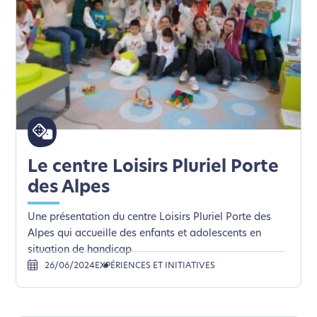
L’écoconception, ça vous
concerne aussi !
Le centre Loisirs Pluriel Porte
Nous avons développé ce site Internet dans le cadre
d’une démarche forte d’écoconception.
des Alpes
Une présentation du centre Loisirs Pluriel Porte des
Si vous aussi vous souhaitez diminuer drastiquement
Alpes qui accueille des enfants et adolescents en
les besoins énergétiques nécessaires à votre
situation de handicap
navigation, vous pouvez
le parcourir dans son Mode
26/06/2024
EXPÉRIENCES ET INITIATIVES
Eco. Celui-ci sollicitera très peu nos serveurs et vous
deviendrez ainsi un acteur majeur de
l’écoconception.