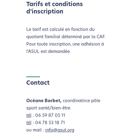
l’écoconception.
Tarifs et conditions
Merci pour votre contribution !
d’inscription
Activer le Mode Eco
Annuler
Le tarif est calculé en fonction du
quotient familial déterminé par la CAF.
Pour toute inscription, une adhésion à
l’ASUL est demandée.
Contact
Océane Barbet,
coordinatrice pôle
sport santé/bien-être
tél
: 06 59 87 05 11
tél
: 04 78 53 18 71
ou mail :
info@asul.org