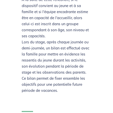
À la suite de cette rencontre, si le
dispositif convient au jeune et à sa
famille et si l’équipe encadrante estime
être en capacité de l’accueillir, alors
celui-ci est inscrit dans un groupe
correspondant à son âge, son niveau et
ses capacités.
L’écoconception, ça vous
Lors du stage, après chaque journée ou
concerne aussi !
demi-journée, un bilan est effectué avec
la famille pour mettre en évidence les
ressentis du jeune durant les activités,
Nous avons développé ce site Internet dans le cadre
son évolution pendant la période de
d’une démarche forte d’écoconception.
stage et les observations des parents.
Ce bilan permet de fixer ensemble les
Si vous aussi vous souhaitez diminuer drastiquement
objectifs pour une potentielle future
les besoins énergétiques nécessaires à votre
période de vacances.
navigation, vous pouvez
le parcourir dans son Mode
Eco. Celui-ci sollicitera très peu nos serveurs et vous
deviendrez ainsi un acteur majeur de