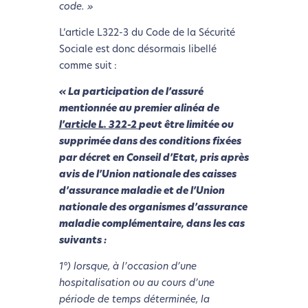
code. »
Nous avons développé ce site Internet dans le cadre
d’une démarche forte d’écoconception.
L’article L322-3 du Code de la Sécurité
Sociale est donc désormais libellé
comme suit :
Si vous aussi vous souhaitez diminuer drastiquement
les besoins énergétiques nécessaires à votre
« La participation de l’assuré
navigation, vous pouvez
le parcourir dans son Mode
mentionnée au premier alinéa de
Eco. Celui-ci sollicitera très peu nos serveurs et vous
l’article L. 322-2
peut être limitée ou
deviendrez ainsi un acteur majeur de
supprimée dans des conditions fixées
l’écoconception.
par décret en Conseil d’Etat, pris après
Merci pour votre contribution !
avis de l’Union nationale des caisses
d’assurance maladie et de l’Union
nationale des organismes d’assurance
Activer le Mode Eco
Annuler
maladie complémentaire, dans les cas
suivants :
1°) lorsque, à l’occasion d’une
hospitalisation ou au cours d’une
période de temps déterminée, la