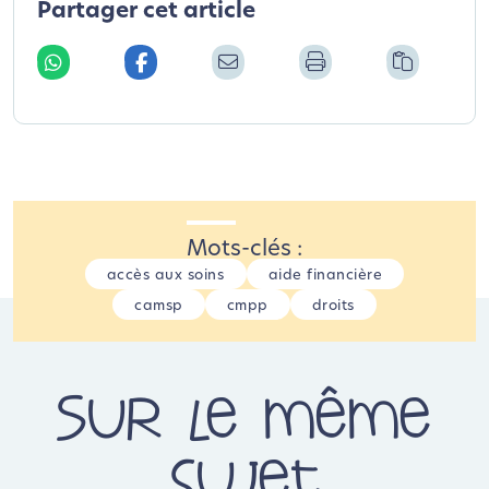
Partager cet article
Mots-clés :
accès aux soins
aide financière
camsp
cmpp
droits
Sur le même
sujet