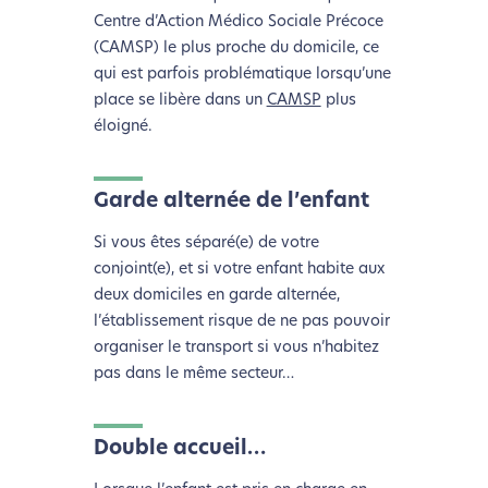
Centre d’Action Médico Sociale Précoce
(CAMSP) le plus proche du domicile, ce
qui est parfois problématique lorsqu’une
place se libère dans un
CAMSP
plus
éloigné.
L’écoconception, ça vous
Garde alternée de l’enfant
concerne aussi !
Si vous êtes séparé(e) de votre
conjoint(e), et si votre enfant habite aux
Nous avons développé ce site Internet dans le cadre
deux domiciles en garde alternée,
d’une démarche forte d’écoconception.
l’établissement risque de ne pas pouvoir
organiser le transport si vous n’habitez
Si vous aussi vous souhaitez diminuer drastiquement
pas dans le même secteur…
les besoins énergétiques nécessaires à votre
navigation, vous pouvez
le parcourir dans son Mode
Eco. Celui-ci sollicitera très peu nos serveurs et vous
Double accueil…
deviendrez ainsi un acteur majeur de