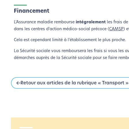
L’é
Financement
L’Assurance maladie rembourse
intégralement
les frais d
Nous avons d
dans les centres d’action médico-social précoce (
CAMSP
) 
Cela est cependant limité à l’établissement le plus proche.
Si vous aussi vous souhaite
le parcourir dans son Mode Eco. Ce
La Sécurité sociale vous remboursera les frais si vous les a
démarches auprès de la Sécurité sociale pour se faire remb
Retour aux articles de la rubrique « Transport »