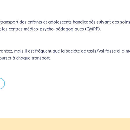
coconception, ça vous concerne aus
e transport des enfants et adolescents handicapés suivant des soin
éveloppé ce site Internet dans le cadre d’une démarche forte d’é
et les centres médico-psycho-pédagogiques (CMPP).
z diminuer drastiquement les besoins énergétiques nécessaires à v
lui-ci sollicitera très peu nos serveurs et vous deviendrez ainsi u
vancez, mais il est fréquent que la société de taxis/Vsl fasse elle-
Merci pour votre contribution !
ourser à chaque transport.
Activer le Mode Eco
Annuler