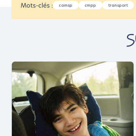
Mots-clés :
camsp
cmpp
transport
S