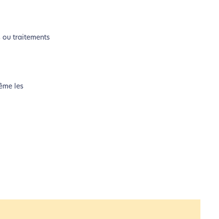
si !
s ou traitements
coconception.
otre navigation, vous pouvez
n acteur majeur de l’écoconception.
même les