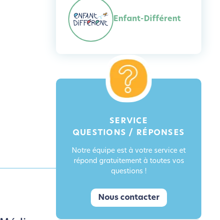
Enfant-Différent
SERVICE
QUESTIONS / RÉPONSES
Notre équipe est à votre service et
répond gratuitement à toutes vos
questions !
Nous contacter