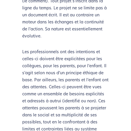
(le comment). Tout projet s’inscrit dans la
ligne du temps. Le projet ne se limite pas à
un document écrit. Il est au contraire un
moteur dans les échanges et la continuité
de l’action. Sa nature est essentiellement
L’écoconception, ça vous
évolutive.
concerne aussi !
Les professionnels ont des intentions et
celles-ci doivent être explicitées pour les
Nous avons développé ce site Internet dans le cadre
collègues, pour les parents, pour l’enfant. Il
d’une démarche forte d’écoconception.
s’agit selon nous d’un principe éthique de
base. Par ailleurs, les parents et l’enfant ont
Si vous aussi vous souhaitez diminuer drastiquement
des attentes. Celles-ci peuvent être vues
les besoins énergétiques nécessaires à votre
comme un ensemble de besoins explicités
navigation, vous pouvez
le parcourir dans son Mode
et adressés à autrui (identifié ou non). Ces
Eco. Celui-ci sollicitera très peu nos serveurs et vous
attentes poussent les parents à se projeter
deviendrez ainsi un acteur majeur de
dans le social et sa multiplicité de ses
l’écoconception.
possibles, tout en le confrontant à des
Merci pour votre contribution !
limites et contraintes liées au système