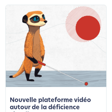
L’écoconception, ça vous
concerne aussi !
Nous avons développé ce site Internet dans le cadre
d’une démarche forte d’écoconception.
Si vous aussi vous souhaitez diminuer drastiquement
les besoins énergétiques nécessaires à votre
navigation, vous pouvez
le parcourir dans son Mode
Eco. Celui-ci sollicitera très peu nos serveurs et vous
deviendrez ainsi un acteur majeur de
l’écoconception.
Merci pour votre contribution !
Activer le Mode Eco
Annuler
Nouvelle plateforme vidéo
autour de la déficience