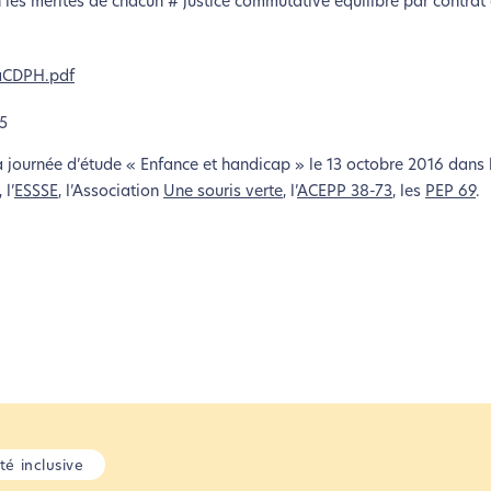
 les mérites de chacun # justice commutative équilibre par contrat
aCDPH.pdf
5
la journée d’étude « Enfance et handicap » le 13 octobre 2016 dans
, l’
ESSSE
, l’Association
Une souris verte
, l’
ACEPP 38-73
, les
PEP 69
.
té inclusive