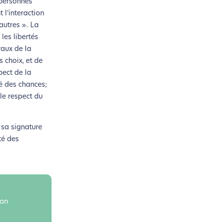
 personnes
n acteur majeur de l’écoconception.
 l’interaction
 autres ». La
les libertés
raux de la
s choix, et de
pect de la
té des chances;
le respect du
 sa signature
té des
non