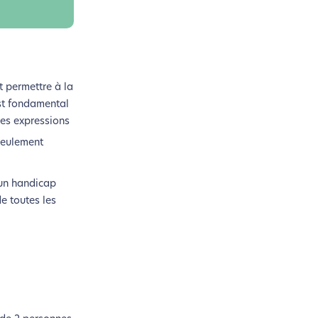
t permettre à la
est fondamental
 des expressions
 seulement
’un handicap
e toutes les