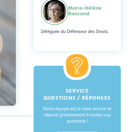
Marie-Hélène
Boucand
Déléguée du Défenseur des Droits.
SERVICE
QUESTIONS / RÉPONSES
Notre équipe est à votre service et
répond gratuitement à toutes vos
questions !