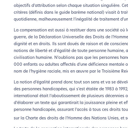
objectifs d’attribution selon chaque situation singulière. C
critères (définis dans le guide barème national) visait à t
quotidienne, malheureusement l’inégalité de traitement d’u
La compensation est aussi à restituer dans une société où l
guerre, de la Déclaration Universelle des Droits de l’Homme
dignité et en droits. Ils sont doués de raison et de conscien
notions de liberté et d’égalité de toute personne humaine, a
civilisation humaine. N’oublions pas que les personnes hand
000 enfants ou adultes affectés d’une déficience mentale o
nom de l’hygiène raciale, mis en œuvre par le Troisième Rei
La notion d’égalité prend donc tout son sens et va se déve
des personnes handicapées, qui s’est étalée de 1983 à 1992, d
L’é
international était l’aboutissement de plusieurs décennies o
d’élaborer un texte qui garantirait la jouissance pleine et 
personne handicapée, assurant l’accès à tous ces droits to
Nous avons d
sur la Charte des droits de l’Homme des Nations Unies, et se
Si vous aussi vous souhaite