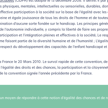
ndicapées
(CIDPH) est adopté le 13 décembre 2006. Il définit « par
lui-ci sollicitera très peu nos serveurs et vous deviendrez ainsi u
hysiques, mentales, intellectuelles ou sensorielles, durables, dont
Merci pour votre contribution !
ffective participation à la société sur la base de l’égalité avec les
ine et égale jouissance de tous les droits de l’homme et de toutes 
ination d’aucune sorte fondée sur le handicap. Les principes géné
Activer le Mode Eco
Annuler
 de l’autonomie individuelle, y compris la liberté de faire ses propre
cipation et l’intégration pleines et effectives à la société; Le res
 faisant partie de la diversité humaine et de l’humanité ; L’égali
Le respect du développement des capacités de l’enfant handicapé et 
a France le 20 Mars 2010. Le survol rapide de cette convention, de
 l’égalité des droits et des chances, la participation et la citoyenne
e la convention signée l’année précédente par la France.
 un moyen de répondre à cette notion d'égalité des chances et de 