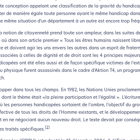
ette conception appelant une classification de la gravité du handica
raiter de manière égale toute personne ayant le même handicap dans
ne même situation d’un département à un autre est encore trop fréq
a notion de citoyenneté prend toute son ampleur, dans les suites d
 où dans son article premier « Tous les êtres humains naissent libr
ce et doivent agir les uns envers les autres dans un esprit de fratern
ssociées à celles de dignité et de droit sont les 4 principes majeur
icapées ont été elles aussi et de façon spécifique victimes de l’ex
u physique furent assassinés dans le cadre d’Aktion T4, un progra
ch.
lopper dans tous les champs. En 1982, les Nations Unies proclamen
ont le thème était «la pleine participation et l’égalité ». L’écriture
coconception, ça vous concerne aus
ù les personnes handicapées sortaient de l’ombre, l’objectif du gro
effective de tous les droits de l’Homme existants, et le développemen
ut en ne négociant aucun nouveau droit. Le texte devait par conséq
éveloppé ce site Internet dans le cadre d’une démarche forte d’é
[2]
s traités spécifiques.
z diminuer drastiquement les besoins énergétiques nécessaires à v