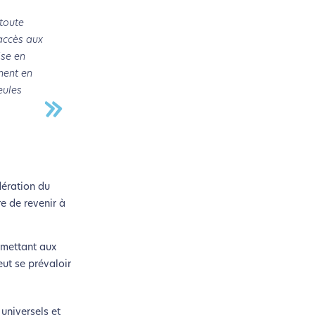
toute
'accès aux
ise en
nnent en
eules
dération du
re de revenir à
rmettant aux
eut se prévaloir
universels et