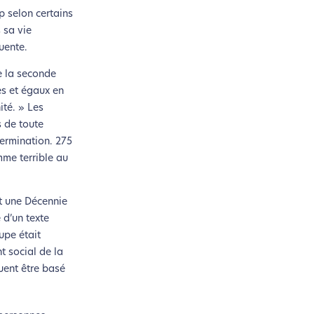
p selon certains
 sa vie
uente.
e la seconde
es et égaux en
ité. » Les
s de toute
termination. 275
mme terrible au
t une Décennie
 d’un texte
si !
upe était
t social de la
uent être basé
coconception.
otre navigation, vous pouvez