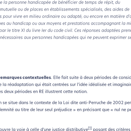
 la personne handicapée de bénéficier de temps de répit, du
utuelle ou de places en établissements spécialisés, des aides de 
ns pour vivre en milieu ordinaire ou adapté, ou encore en matière d
iques au handicap ou aux moyens et prestations accompagnant la m
ar le titre XI du livre Ier du code civil. Ces réponses adaptées pre
 nécessaires aux personnes handicapées qui ne peuvent exprimer s
 remarques contextuelles
. Elle fait suite à deux périodes de consi
 la réadaptation qui était centrées sur l’idée idéalisée et imaginai
es deux périodes en RE illustrent cette notion.
 se situe dans le contexte de la Loi dite anti-Perruche de 2002 pe
mnité au titre de leur seul préjudice » en précisant que « nul ne p
[1]
vre la voie à celle d’une justice distributive
posant des critères 