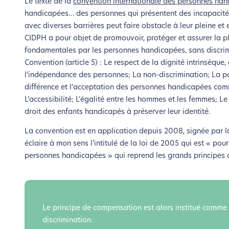
Le texte de la
convention internationale des personnes ha
le parcourir dans son Mode Eco. Ce
handicapées… des personnes qui présentent des incapacités p
avec diverses barrières peut faire obstacle à leur pleine et e
CIDPH a pour objet de promouvoir, protéger et assurer la ple
fondamentales par les personnes handicapées, sans discrim
Convention (article 5) : Le respect de la dignité intrinsèque,
l’indépendance des personnes; La non-discrimination; La parti
différence et l’acceptation des personnes handicapées comme
L’accessibilité; L’égalité entre les hommes et les femmes; 
droit des enfants handicapés à préserver leur identité.
La convention est en application depuis 2008, signée par l
éclaire à mon sens l’intitulé de la loi de 2005 qui est « pour
personnes handicapées » qui reprend les grands principes d
Le principe de compensation est alors institué comme
discrimination.