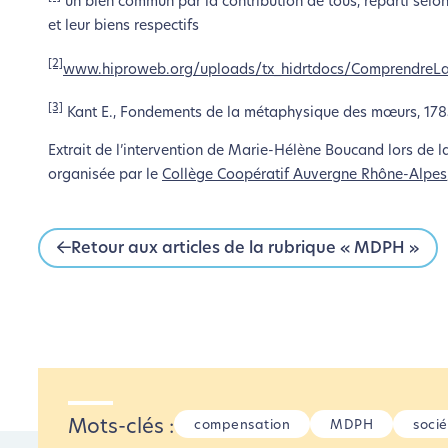
un bien commun par la contribution de tous, réparti selon
et leur biens respectifs
[2]
www.hiproweb.org/uploads/tx_hidrtdocs/ComprendreL
[3]
Kant E., Fondements de la métaphysique des mœurs, 178
Extrait de l’intervention de Marie-Hélène Boucand lors de 
organisée par le
Collège Coopératif Auvergne Rhône-Alpes
Retour aux articles de la rubrique « MDPH »
Mots-clés :
compensation
MDPH
socié