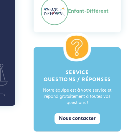
Enfant-Différent
SERVICE
QUESTIONS / RÉPONSES
Notre équipe est à votre service et
répond gratuitement à toutes vos
questions !
Nous contacter