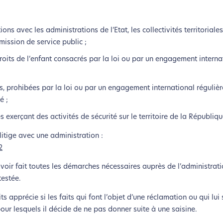
ons avec les administrations de l’Etat, les collectivités territoriales
mission de service public ;
droits de l’enfant consacrés par la loi ou par un engagement interna
tes, prohibées par la loi ou par un engagement international régulièr
é ;
 exerçant des activités de sécurité sur le territoire de la Républiqu
litige avec une administration :
2
coconception, ça vous concerne aus
 avoir fait toutes les démarches nécessaires auprès de l’administrat
testée.
éveloppé ce site Internet dans le cadre d’une démarche forte d’é
 apprécie si les faits qui font l’objet d’une réclamation ou qui lui
pour lesquels il décide de ne pas donner suite à une saisine.
z diminuer drastiquement les besoins énergétiques nécessaires à v