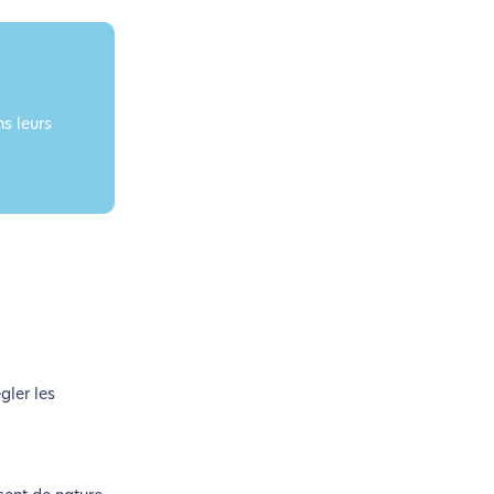
n acteur majeur de l’écoconception.
s leurs
gler les