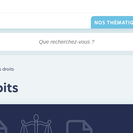
NOS THÉMATI
 droits
oits