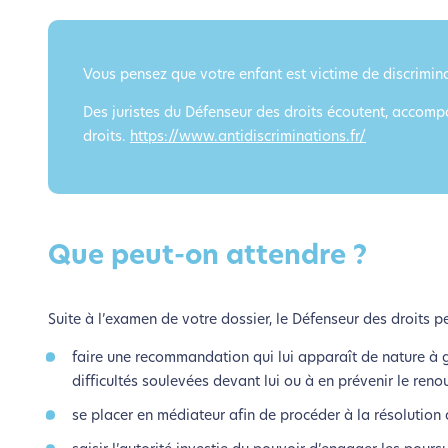
le parcourir dans son Mode Eco. Ce
Vous pensez que votre enfant est victime de discrimi
Des juristes du Défenseur des droits écoutent, accompa
droits.
https://www.antidiscriminations.fr/
Que peut-on attendre ?
Suite à l’examen de votre dossier, le Défenseur des droits pe
faire une recommandation qui lui apparaît de nature à gar
difficultés soulevées devant lui ou à en prévenir le reno
se placer en médiateur afin de procéder à la résolution