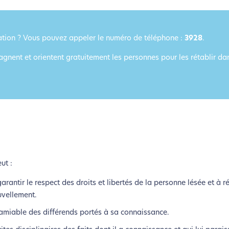
lui-ci sollicitera très peu nos serveurs et vous deviendrez ainsi u
Merci pour votre contribution !
nation ? Vous pouvez appeler le numéro de téléphone :
3928
.
Activer le Mode Eco
Annuler
gnent et orientent gratuitement les personnes pour les rétablir dan
ut :
antir le respect des droits et libertés de la personne lésée et à ré
uvellement.
 amiable des différends portés à sa connaissance.