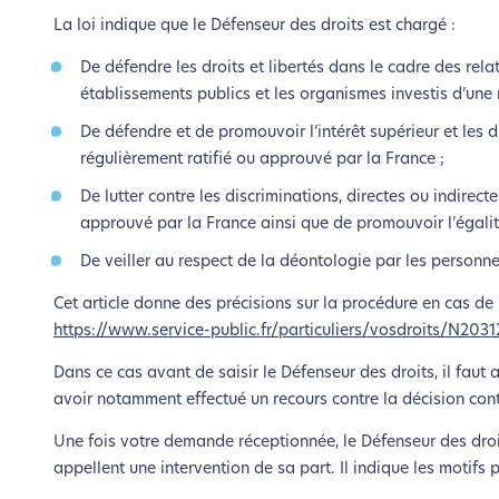
La loi indique que le Défenseur des droits est chargé :
De défendre les droits et libertés dans le cadre des relati
établissements publics et les organismes investis d’une 
De défendre et de promouvoir l’intérêt supérieur et les 
régulièrement ratifié ou approuvé par la France ;
De lutter contre les discriminations, directes ou indirec
approuvé par la France ainsi que de promouvoir l’égalit
De veiller au respect de la déontologie par les personnes
Cet article donne des précisions sur la procédure en cas de 
https://www.service-public.fr/particuliers/vosdroits/N2031
L’é
Dans ce cas avant de saisir le Défenseur des droits, il faut
avoir notamment effectué un recours contre la décision con
Nous avons d
Une fois votre demande réceptionnée, le Défenseur des droits
appellent une intervention de sa part. Il indique les motifs 
Si vous aussi vous souhaite