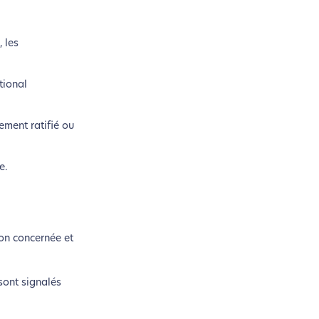
, les
tional
ement ratifié ou
e.
si !
ion concernée et
coconception.
 sont signalés
otre navigation, vous pouvez