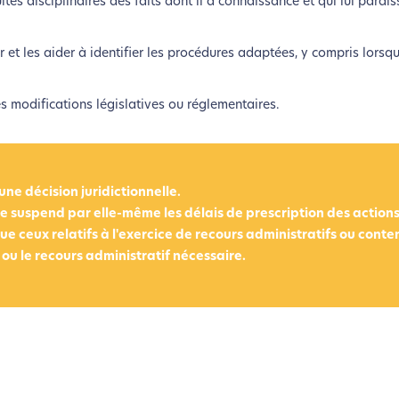
ites disciplinaires des faits dont il a connaissance et qui lui parai
r et les aider à identifier les procédures adaptées, y compris lorsqu
modifications législatives ou réglementaires.
ne décision juridictionnelle.
ne suspend par elle-même les délais de prescription des action
ue ceux relatifs à l'exercice de recours administratifs ou conte
e ou le recours administratif nécessaire.