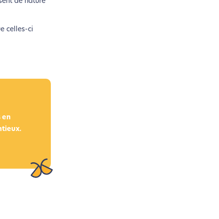
ssent de nature
e celles-ci
s en
ntieux.