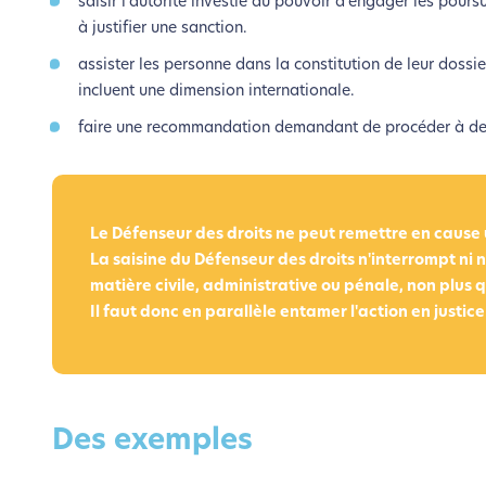
saisir l’autorité investie du pouvoir d’engager les poursu
à justifier une sanction.
assister les personne dans la constitution de leur dossie
incluent une dimension internationale.
faire une recommandation demandant de procéder à des 
Le Défenseur des droits ne peut remettre en cause u
La saisine du Défenseur des droits n'interrompt ni 
matière civile, administrative ou pénale, non plus q
Il faut donc en parallèle entamer l'action en justic
Des exemples