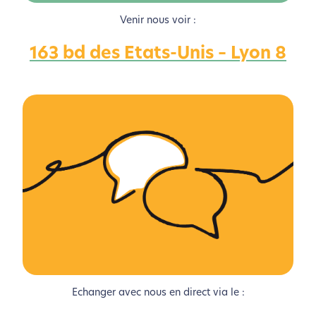
Venir nous voir :
163 bd des Etats-Unis – Lyon 8
L’écoconception, ça vous
concerne aussi !
Nous avons développé ce site Internet dans le cadre
d’une démarche forte d’écoconception.
Si vous aussi vous souhaitez diminuer drastiquement
les besoins énergétiques nécessaires à votre
navigation, vous pouvez
le parcourir dans son Mode
Eco. Celui-ci sollicitera très peu nos serveurs et vous
deviendrez ainsi un acteur majeur de
l’écoconception.
Echanger avec nous en direct via le :
Merci pour votre contribution !