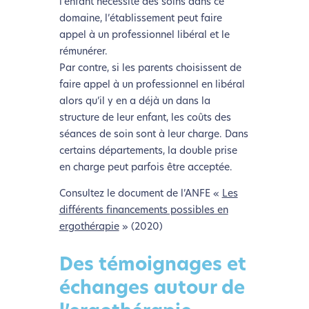
l’enfant nécessite des soins dans ce
domaine, l’établissement peut faire
appel à un professionnel libéral et le
rémunérer.
Par contre, si les parents choisissent de
faire appel à un professionnel en libéral
alors qu’il y en a déjà un dans la
structure de leur enfant, les coûts des
séances de soin sont à leur charge. Dans
certains départements, la double prise
en charge peut parfois être acceptée.
L’écoconception, ça vous
Consultez le document de l’ANFE «
Les
concerne aussi !
différents financements possibles en
ergothérapie
» (2020)
Nous avons développé ce site Internet dans le cadre
Des témoignages et
d’une démarche forte d’écoconception.
échanges autour de
Si vous aussi vous souhaitez diminuer drastiquement