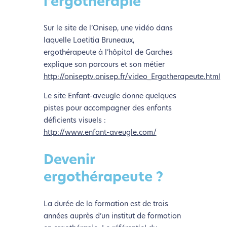
l’ergothérapie
les besoins énergétiques nécessaires à votre
navigation, vous pouvez
le parcourir dans son Mode
Sur le site de l’Onisep, une vidéo dans
Eco. Celui-ci sollicitera très peu nos serveurs et vous
laquelle Laetitia Bruneaux,
deviendrez ainsi un acteur majeur de
ergothérapeute à l’hôpital de Garches
l’écoconception.
explique son parcours et son métier
Merci pour votre contribution !
http://oniseptv.onisep.fr/video_Ergotherapeute.html
Le site Enfant-aveugle donne quelques
Activer le Mode Eco
Annuler
pistes pour accompagner des enfants
déficients visuels :
http://www.enfant-aveugle.com/
Devenir
ergothérapeute ?
La durée de la formation est de trois
années auprès d’un institut de formation