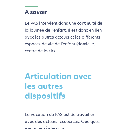
A savoir
Le PAS intervient dans une continuité de
la journée de l’enfant. Il est donc en lien
avec les autres acteurs et les différents
espaces de vie de l’enfant (domicile,
centre de loisirs…
L’écoconception, ça vous
concerne aussi !
Articulation avec
Nous avons développé ce site Internet dans le cadre
les autres
d’une démarche forte d’écoconception.
dispositifs
Si vous aussi vous souhaitez diminuer drastiquement
les besoins énergétiques nécessaires à votre
La vocation du PAS est de travailler
navigation, vous pouvez
le parcourir dans son Mode
avec des acteurs ressources. Quelques
Eco. Celui-ci sollicitera très peu nos serveurs et vous
exemples ci-dessous :