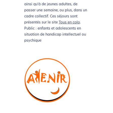
ainsi qu’à de jeunes adultes, de
passer une semaine, ou plus, dans un
L’écoconception, ça vous
cadre collectif. Ces séjours sont
présentés sur le site
Tous en colo
.
concerne aussi !
Public : enfants et adolescents en
situation de handicap intellectuel ou
Nous avons développé ce site Internet dans le cadre
psychique
d’une démarche forte d’écoconception.
Si vous aussi vous souhaitez diminuer drastiquement
les besoins énergétiques nécessaires à votre
navigation, vous pouvez
le parcourir dans son Mode
Eco. Celui-ci sollicitera très peu nos serveurs et vous
deviendrez ainsi un acteur majeur de
l’écoconception.
Merci pour votre contribution !
Activer le Mode Eco
Annuler