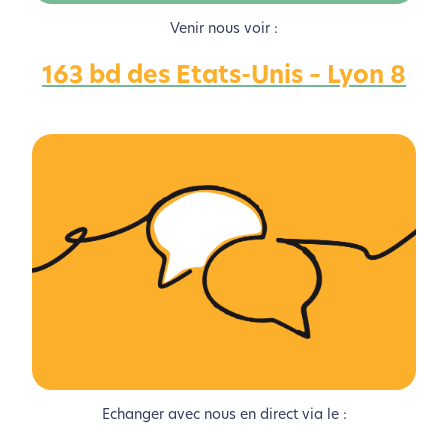
Venir nous voir :
163 bd des Etats-Unis – Lyon 8
L’écoconception, ça vous
concerne aussi !
Nous avons développé ce site Internet dans le cadre
d’une démarche forte d’écoconception.
Si vous aussi vous souhaitez diminuer drastiquement
les besoins énergétiques nécessaires à votre
navigation, vous pouvez
le parcourir dans son Mode
Eco. Celui-ci sollicitera très peu nos serveurs et vous
deviendrez ainsi un acteur majeur de
l’écoconception.
Echanger avec nous en direct via le :
Merci pour votre contribution !