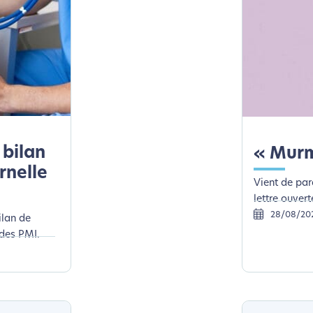
lui-ci sollicitera très peu nos serveurs et vous deviendrez ainsi u
Merci pour votre contribution !
Activer le Mode Eco
Annuler
 bilan
« Murm
rnelle
Vient de para
lettre ouver
28/08/20
ilan de
 des PMI.