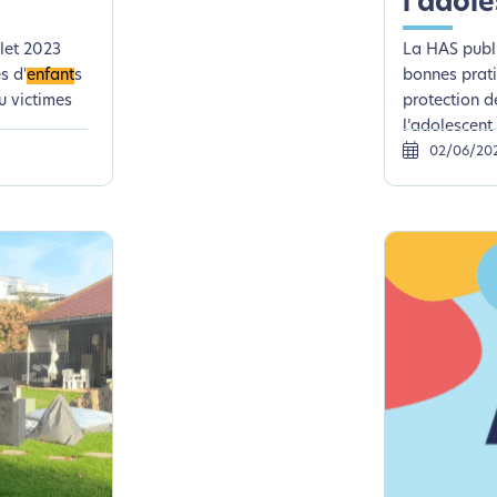
l’adol
llet 2023
La HAS publ
s d'
enfant
s
bonnes prati
u victimes
protection de
l’adolescent
02/06/20