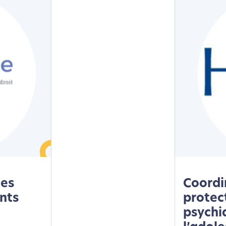
des
Coordi
ints
protec
psychia