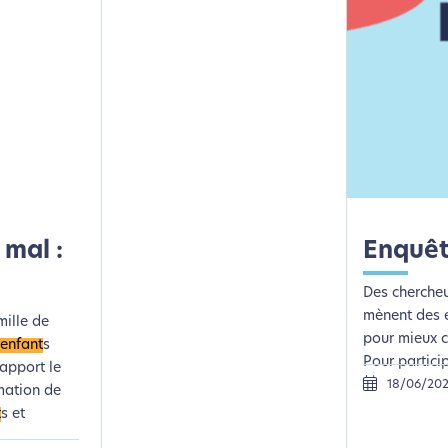
 mal :
Enquê
Des chercheu
mènent des 
mille de
pour mieux c
enfant
s
Pour participe
apport le
18/06/20
mation de
t
s et