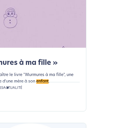
n acteur majeur de l’écoconception.
ures à ma fille »
ître le livre "Murmures à ma fille", une
te d'une mère à son
enfant
.
25
ACTUALITÉ