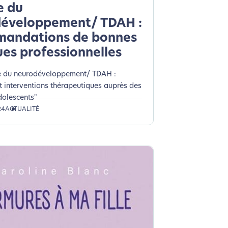
e du
éveloppement/ TDAH :
andations de bonnes
ues professionnelles
e du neurodéveloppement/ TDAH :
t interventions thérapeutiques auprès des
dolescents"
24
ACTUALITÉ
si !
coconception.
otre navigation, vous pouvez