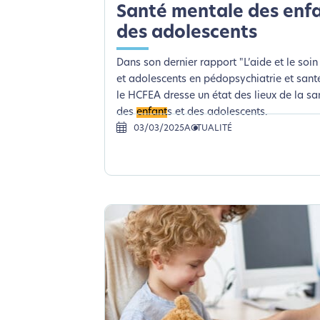
Santé mentale des enfa
des adolescents
Dans son dernier rapport "L’aide et le soi
et adolescents en pédopsychiatrie et sant
le HCFEA dresse un état des lieux de la s
des
enfant
s et des adolescents.
03/03/2025
ACTUALITÉ
L’é
Nous avons d
Si vous aussi vous souhaite