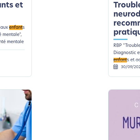
nts et
Troubl
neurod
recomm
n aux
enfant
s
pratiq
é mentale",
anté mentale
RBP "Troubl
Diagnostic e
enfant
s et a
30/09/20
coconception, ça vous concerne aus
éveloppé ce site Internet dans le cadre d’une démarche forte d’é
z diminuer drastiquement les besoins énergétiques nécessaires à v