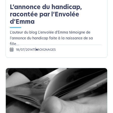
Nous avons développé ce site Internet dans le cadre
L’annonce du handicap,
d’une démarche forte d’écoconception.
racontée par l’Envolée
d’Emma
Si vous aussi vous souhaitez diminuer drastiquement
les besoins énergétiques nécessaires à votre
L’auteur du blog L'envolée d'Emma témoigne de
navigation, vous pouvez
le parcourir dans son Mode
l'annonce du handicap faite à la naissance de sa
Eco. Celui-ci sollicitera très peu nos serveurs et vous
fille...
deviendrez ainsi un acteur majeur de
18/07/2014
TÉMOIGNAGES
l’écoconception.
Merci pour votre contribution !
Activer le Mode Eco
Annuler