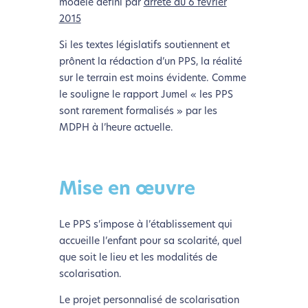
modèle défini par
arrêté du 6 février
2015
Si les textes législatifs soutiennent et
prônent la rédaction d’un PPS, la réalité
sur le terrain est moins évidente. Comme
le souligne le rapport Jumel « les PPS
sont rarement formalisés » par les
MDPH à l’heure actuelle.
Mise en œuvre
L’écoconception, ça vous
Le PPS s’impose à l’établissement qui
concerne aussi !
accueille l’enfant pour sa scolarité, quel
que soit le lieu et les modalités de
Nous avons développé ce site Internet dans le cadre
scolarisation.
d’une démarche forte d’écoconception.
Le projet personnalisé de scolarisation