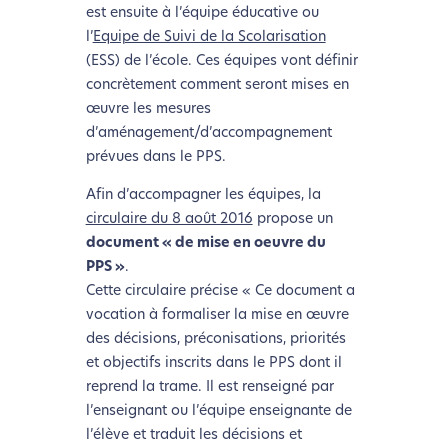
est ensuite à l’équipe éducative ou
Si vous aussi vous souhaitez diminuer drastiquement
l’
Equipe de Suivi de la Scolarisation
les besoins énergétiques nécessaires à votre
(ESS) de l’école. Ces équipes vont définir
navigation, vous pouvez
le parcourir dans son Mode
concrètement comment seront mises en
Eco. Celui-ci sollicitera très peu nos serveurs et vous
œuvre les mesures
deviendrez ainsi un acteur majeur de
d’aménagement/d’accompagnement
l’écoconception.
prévues dans le PPS.
Merci pour votre contribution !
Afin d’accompagner les équipes, la
circulaire du 8 août 2016
propose un
Activer le Mode Eco
Annuler
document « de mise en oeuvre du
PPS »
.
Cette circulaire précise « Ce document a
vocation à formaliser la mise en œuvre
des décisions, préconisations, priorités
et objectifs inscrits dans le PPS dont il
reprend la trame. Il est renseigné par
l’enseignant ou l’équipe enseignante de
l’élève et traduit les décisions et