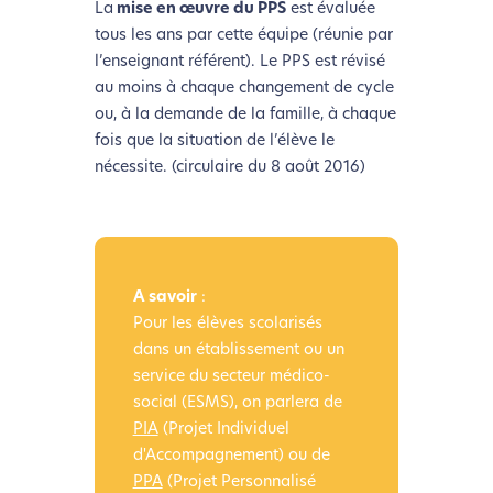
La
mise en œuvre du PPS
est évaluée
tous les ans par cette équipe (réunie par
l’enseignant référent). Le PPS est révisé
au moins à chaque changement de cycle
ou, à la demande de la famille, à chaque
fois que la situation de l’élève le
nécessite. (circulaire du 8 août 2016)
A savoir
:
Pour les élèves scolarisés
dans un établissement ou un
service du secteur médico-
social (ESMS), on parlera de
PIA
(Projet Individuel
d'Accompagnement) ou de
PPA
(Projet Personnalisé