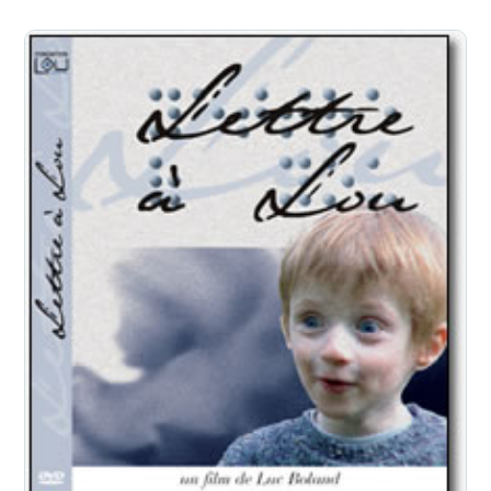
L’écoconception, ça vous
concerne aussi !
Nous avons développé ce site Internet dans le cadre
d’une démarche forte d’écoconception.
Si vous aussi vous souhaitez diminuer drastiquement
les besoins énergétiques nécessaires à votre
navigation, vous pouvez
le parcourir dans son Mode
Eco. Celui-ci sollicitera très peu nos serveurs et vous
deviendrez ainsi un acteur majeur de
l’écoconception.
Merci pour votre contribution !
Activer le Mode Eco
Annuler