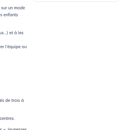
es sur un mode
es enfants
ux…) et à les
er l’équipe ou
és de trois à
centres.
es «
Jeunesses