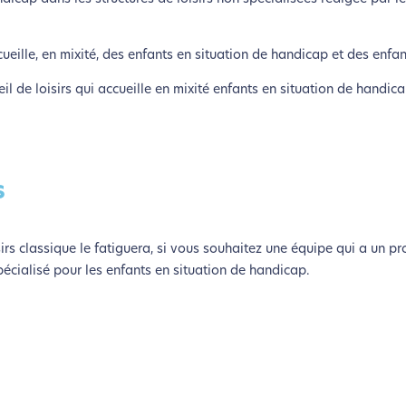
cueille, en mixité, des enfants en situation de handicap et des enfan
l de loisirs qui accueille en mixité enfants en situation de handica
s
sirs classique le fatiguera, si vous souhaitez une équipe qui a un pr
écialisé pour les enfants en situation de handicap.
coconception, ça vous concerne aus
éveloppé ce site Internet dans le cadre d’une démarche forte d’é
z diminuer drastiquement les besoins énergétiques nécessaires à v