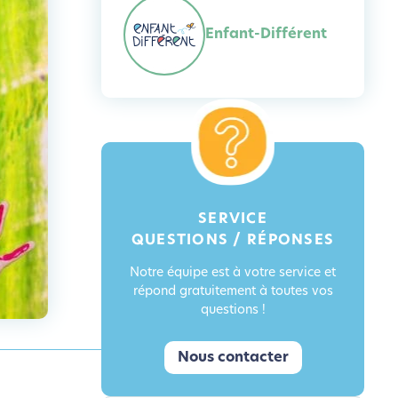
Enfant-Différent
SERVICE
QUESTIONS / RÉPONSES
Notre équipe est à votre service et
répond gratuitement à toutes vos
questions !
Nous contacter