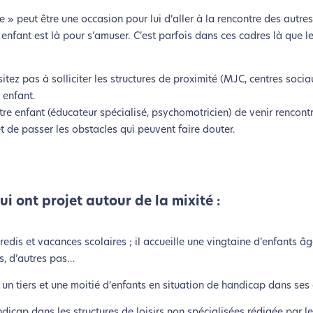
re » peut être une occasion pour lui d’aller à la rencontre des autr
e enfant est là pour s’amuser. C’est parfois dans ces cadres là que l
sitez pas à solliciter les structures de proximité (MJC, centres socia
 enfant.
tre enfant (éducateur spécialisé, psychomotricien) de venir rencontr
et de passer les obstacles qui peuvent faire douter.
i ont projet autour de la mixité :
redis et vacances scolaires ; il accueille une vingtaine d’enfants âg
s, d’autres pas…
 un tiers et une moitié d’enfants en situation de handicap dans ses 
ndicap dans les structures de loisirs non spécialisées rédigée par l