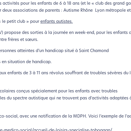
activités pour les enfants de 6 à 18 ans (et le « club des grand go
lui-ci sollicitera très peu nos serveurs et vous deviendrez ainsi u
ar deux associations de parents : Autisme Rhône Lyon métropole et
Merci pour votre contribution !
« le petit club » pour
enfants autistes.
Activer le Mode Eco
Annuler
) propose des sorties à la journée en week-end, pour les enfants 
re frères et sœurs.
personnes atteintes d’un handicap situé à Saint Chamond
ts en situation de handicap.
aux enfants de 3 à 11 ans révolus souffrant de troubles sévères du
colaires conçus spécialement pour les enfants avec troubles
es du spectre autistique qui ne trouvent pas d’activités adaptées 
co-social, avec une notification de la MDPH. Voici l’exemple de l’acc
-medico-social/accueil-de-loisirs-specialise-toboggan/