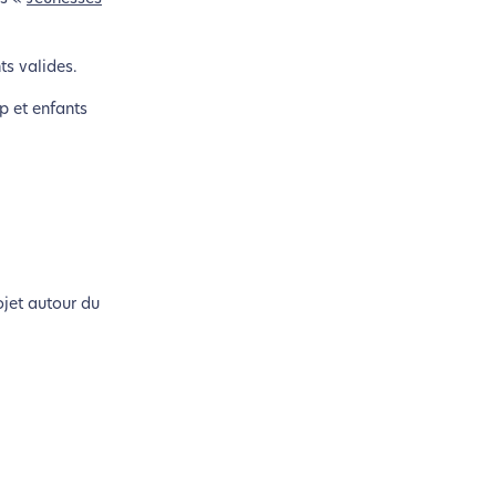
ts valides.
p et enfants
ojet autour du
si !
coconception.
otre navigation, vous pouvez