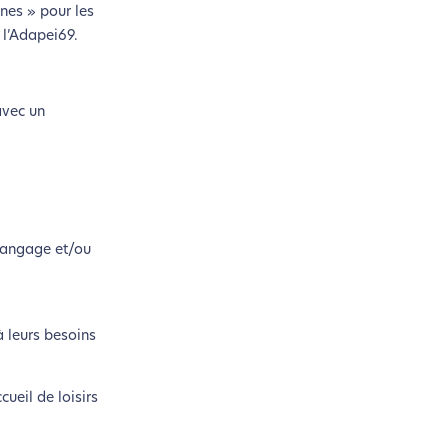
nes » pour les
n acteur majeur de l’écoconception.
 l’Adapei69.
avec un
 langage et/ou
à leurs besoins
ueil de loisirs