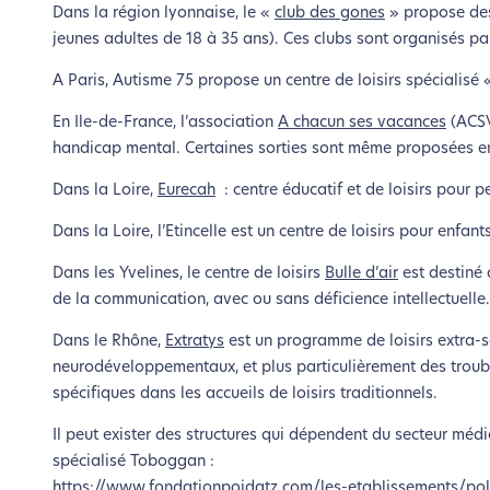
Dans la région lyonnaise, le «
club des gones
» propose des 
le parcourir dans son Mode Eco. Ce
jeunes adultes de 18 à 35 ans). Ces clubs sont organisés p
A Paris, Autisme 75 propose un centre de loisirs spécialisé 
En Ile-de-France, l’association
A chacun ses vacances
(ACSV
handicap mental. Certaines sorties sont même proposées ent
Dans la Loire,
Eurecah
: centre éducatif et de loisirs pour 
Dans la Loire, l’Etincelle est un centre de loisirs pour enfan
Dans les Yvelines, le centre de loisirs
Bulle d’air
est destiné 
de la communication, avec ou sans déficience intellectuelle.
Dans le Rhône,
Extratys
est un programme de loisirs extra-s
neurodéveloppementaux, et plus particulièrement des troubl
spécifiques dans les accueils de loisirs traditionnels.
Il peut exister des structures qui dépendent du secteur médi
spécialisé Toboggan :
https://www.fondationpoidatz.com/les-etablissements/pole