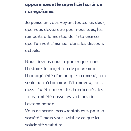
Nous avons développé ce site Internet dans le cadre
apparences et le superficiel sortir de
d’une démarche forte d’écoconception.
nos égoïsmes.
Je pense en vous voyant toutes les deux,
Si vous aussi vous souhaitez diminuer drastiquement
que vous devez être pour nous tous, les
les besoins énergétiques nécessaires à votre
remparts à la montée de l’intolérance
navigation, vous pouvez
le parcourir dans son Mode
que l’on voit s’insinuer dans les discours
Eco. Celui-ci sollicitera très peu nos serveurs et vous
actuels.
deviendrez ainsi un acteur majeur de
l’écoconception.
Nous devons nous rappeler que, dans
Merci pour votre contribution !
l’histoire, le projet fou de parvenir à
l’homogénéité d’un peuple a amené, non
seulement à bannir « l’étranger », mais
Activer le Mode Eco
Annuler
aussi l’ « étrange » les handicapés, les
fous, ont été aussi les victimes de
l’extermination.
Vous ne seriez pas «rentables » pour la
société ? mais vous justifiez ce que la
solidarité veut dire.