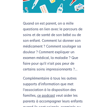
Quand on est parent, on a mille
L’écoconception, ça vous
questions en lien avec le parcours de
concerne aussi !
soins et de santé de son bébé ou de
son enfant. Comment lui donner son
médicament ? Comment soulager sa
Nous avons développé ce site Internet dans le cadre
douleur ? Comment expliquer un
d’une démarche forte d’écoconception.
examen médical, la maladie ? Que
faire pour qu’il n’ait pas peur de
Si vous aussi vous souhaitez diminuer drastiquement
certains soins impressionnants ?…
les besoins énergétiques nécessaires à votre
Complémentaire à tous les autres
navigation, vous pouvez
le parcourir dans son Mode
supports d’information que met
Eco. Celui-ci sollicitera très peu nos serveurs et vous
l’association à la disposition des
deviendrez ainsi un acteur majeur de
familles,
ce podcast
veut aider les
l’écoconception.
parents à accompagner leurs enfants
Merci pour votre contribution !