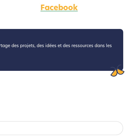
Facebook
coconception.
otre navigation, vous pouvez
n acteur majeur de l’écoconception.
artage des projets, des idées et des ressources dans les