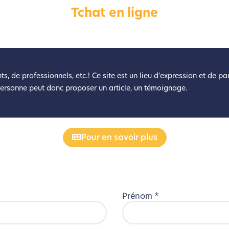
Tchat en ligne
éveloppé ce site Internet dans le cadre d’une démarche forte d’é
z diminuer drastiquement les besoins énergétiques nécessaires à v
lui-ci sollicitera très peu nos serveurs et vous deviendrez ainsi u
Merci pour votre contribution !
ts, de professionnels, etc.! Ce site est un lieu d'expression et de p
personne peut donc proposer un article, un témoignage.
Activer le Mode Eco
Annuler
Pour en savoir plus
Prénom
*