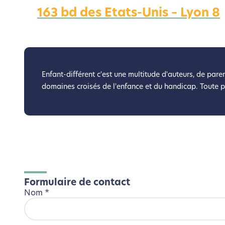
163 bd des Etats-Unis – Lyon 8
Nous avons d
Si vous aussi vous souhaite
le parcourir dans son Mode Eco. Ce
Enfant-différent c'est une multitude d'auteurs, de paren
domaines croisés de l'enfance et du handicap. Toute 
Formulaire de contact
Nom
*