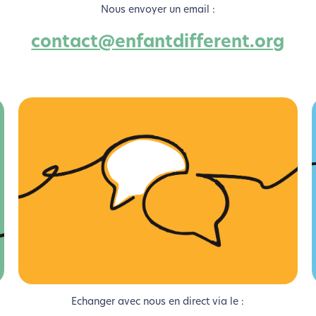
Nous envoyer un email :
contact@enfantdifferent.org
coconception, ça vous concerne aus
Echanger avec nous en direct via le :