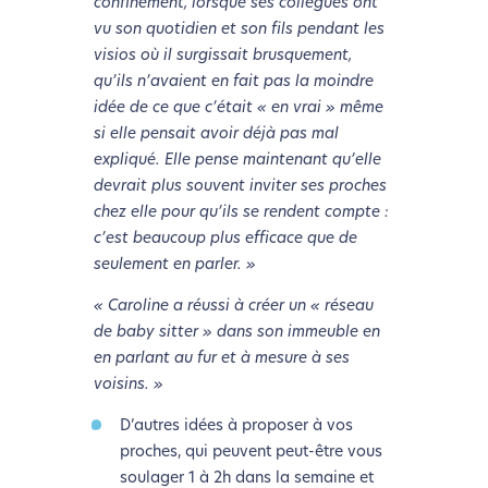
confinement, lorsque ses collègues ont
vu son quotidien et son fils pendant les
visios où il surgissait brusquement,
qu’ils n’avaient en fait pas la moindre
idée de ce que c’était « en vrai » même
si elle pensait avoir déjà pas mal
expliqué. Elle pense maintenant qu’elle
devrait plus souvent inviter ses proches
chez elle pour qu’ils se rendent compte :
L’écoconception, ça vous
c’est beaucoup plus efficace que de
seulement en parler. »
concerne aussi !
« Caroline a réussi à créer un « réseau
de baby sitter » dans son immeuble en
Nous avons développé ce site Internet dans le cadre
en parlant au fur et à mesure à ses
d’une démarche forte d’écoconception.
voisins. »
Si vous aussi vous souhaitez diminuer drastiquement
D’autres idées à proposer à vos
les besoins énergétiques nécessaires à votre
proches, qui peuvent peut-être vous
navigation, vous pouvez
le parcourir dans son Mode
soulager 1 à 2h dans la semaine et