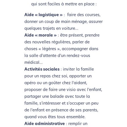
Eco. Celui-ci sollicitera très peu nos serveurs et vous
qui sont faciles à mettre en place :
deviendrez ainsi un acteur majeur de
Aide « logistique »
: faire des courses,
l’écoconception.
donner un coup de main ménage, assurer
Merci pour votre contribution !
quelques trajets en voiture…
Aide « morale »
: être présent, prendre
des nouvelles régulières, parler de
Activer le Mode Eco
Annuler
choses « légères », accompagner dans
la salle d’attente d’un rendez-vous
médical…
Activités sociales
: inviter la famille
pour un repas chez soi, apporter un
apéro ou un goûter chez l’aidant,
proposer de faire une visio avec l’enfant,
partager une balade avec toute la
famille, s’intéresser et s’occuper un peu
de l’enfant en présence de ses parents,
quand vous êtes tous ensemble.
Aide administrative
: remplir un