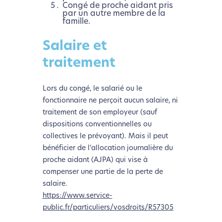
Congé de proche aidant pris
par un autre membre de la
famille.
Nous avons développé ce site Internet dans le cadre
d’une démarche forte d’écoconception.
Salaire et
traitement
Si vous aussi vous souhaitez diminuer drastiquement
les besoins énergétiques nécessaires à votre
Lors du congé, le salarié ou le
navigation, vous pouvez
le parcourir dans son Mode
fonctionnaire ne perçoit aucun salaire, ni
Eco. Celui-ci sollicitera très peu nos serveurs et vous
traitement de son employeur (sauf
deviendrez ainsi un acteur majeur de
dispositions conventionnelles ou
l’écoconception.
collectives le prévoyant). Mais il peut
Merci pour votre contribution !
bénéficier de l’allocation journalière du
proche aidant (AJPA) qui vise à
Activer le Mode Eco
Annuler
compenser une partie de la perte de
salaire.
https://www.service-
public.fr/particuliers/vosdroits/R57305