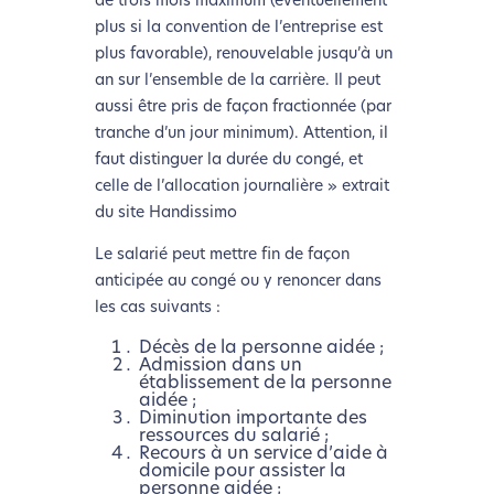
de trois mois maximum (éventuellement
plus si la convention de l’entreprise est
plus favorable), renouvelable jusqu’à un
an sur l’ensemble de la carrière. Il peut
aussi être pris de façon fractionnée (par
tranche d’un jour minimum). Attention, il
faut distinguer la durée du congé, et
celle de l’allocation journalière » extrait
du site Handissimo
Le salarié peut mettre fin de façon
anticipée au congé ou y renoncer dans
les cas suivants :
Décès de la personne aidée ;
Admission dans un
établissement de la personne
aidée ;
Diminution importante des
ressources du salarié ;
L’écoconception, ça vous
Recours à un service d’aide à
domicile pour assister la
concerne aussi !
personne aidée ;