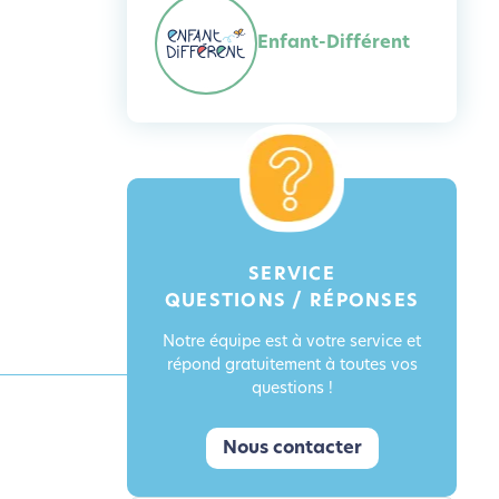
Enfant-Différent
SERVICE
QUESTIONS / RÉPONSES
Notre équipe est à votre service et
répond gratuitement à toutes vos
questions !
Nous contacter