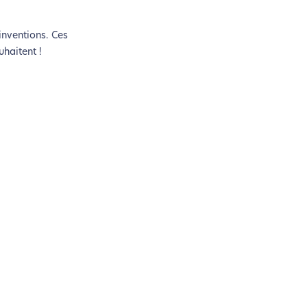
n acteur majeur de l’écoconception.
inventions. Ces
uhaitent !