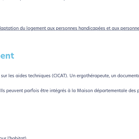
daptation du logement aux personnes handicapées et aux personn
ment
 sur les aides techniques (CICAT). Un ergothérapeute, un documenta
s. Ils peuvent parfois être intégrés à la Maison départementale des
our l’habitat)