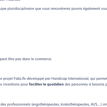
ipe pluridisciplinaire que vous rencontrerez pourra également vou
 peut être pas dans le commerce.
coconception, ça vous concerne aus
e le projet FabLife développé par Handicap International, qui perme
s inventions pour
faciliter le quotidien
des personnes à besoins pa
éveloppé ce site Internet dans le cadre d’une démarche forte d’é
t des professionnels (ergothérapeutes, kinésithérapeutes, AVS,…) in
z diminuer drastiquement les besoins énergétiques nécessaires à v