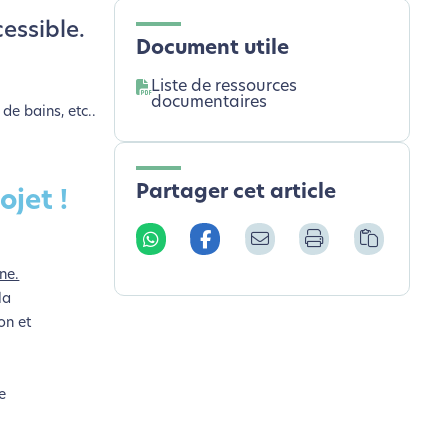
essible.
Document utile
Liste de ressources
documentaires
de bains, etc..
Partager cet article
ojet !
ne.
la
on et
e