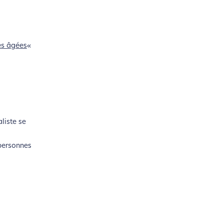
es âgées
«
liste se
 personnes