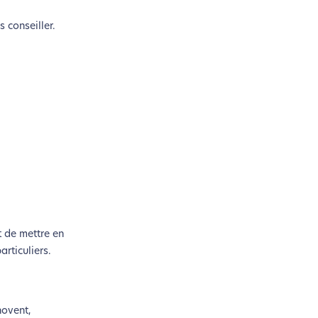
s conseiller.
si !
t de mettre en
rticuliers.
coconception.
novent,
otre navigation, vous pouvez