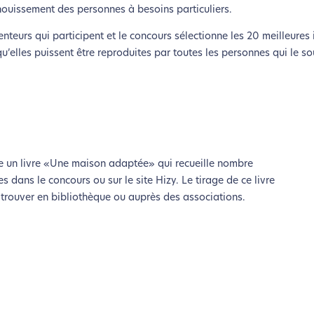
nouissement des personnes à besoins particuliers.
lui-ci sollicitera très peu nos serveurs et vous deviendrez ainsi u
Merci pour votre contribution !
nteurs qui participent et le concours sélectionne les 20 meilleures 
u’elles puissent être reproduites par toutes les personnes qui le so
Activer le Mode Eco
Annuler
te un livre «Une maison adaptée» qui recueille nombre
dans le concours ou sur le site Hizy. Le tirage de ce livre
trouver en bibliothèque ou auprès des associations.