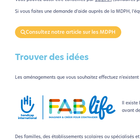
Si vous faites une demande d’aide auprès de la MDPH, l’équ
Consultez notre article sur les MDPH
Trouver des idées
Les aménagements que vous souhaitez effectuez n’existent
L’é
Il exist
avant de
Nous avons d
Des familles, des établissements scolaires ou spécialisés e
Si vous aussi vous souhaite