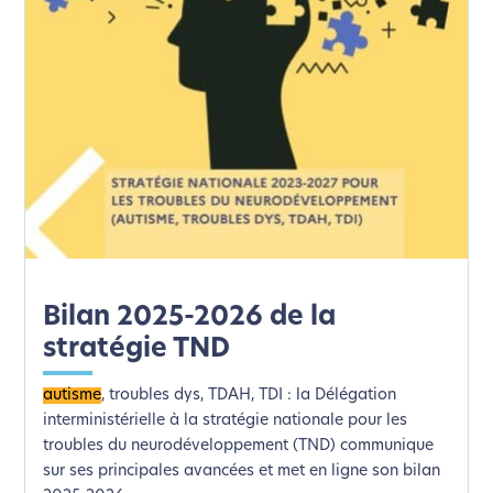
Bilan 2025-2026 de la
stratégie TND
L’écoconception, ça vous
autisme
, troubles dys, TDAH, TDI : la Délégation
concerne aussi !
interministérielle à la stratégie nationale pour les
troubles du neurodéveloppement (TND) communique
sur ses principales avancées et met en ligne son bilan
Nous avons développé ce site Internet dans le cadre