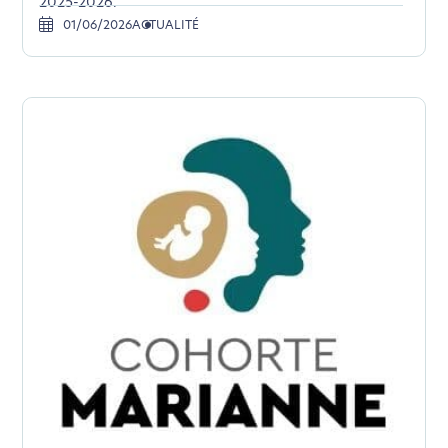
2025-2026.
d’une démarche forte d’écoconception.
01/06/2026
ACTUALITÉ
Si vous aussi vous souhaitez diminuer drastiquement
les besoins énergétiques nécessaires à votre
navigation, vous pouvez
le parcourir dans son Mode
Eco. Celui-ci sollicitera très peu nos serveurs et vous
deviendrez ainsi un acteur majeur de
l’écoconception.
Merci pour votre contribution !
Activer le Mode Eco
Annuler