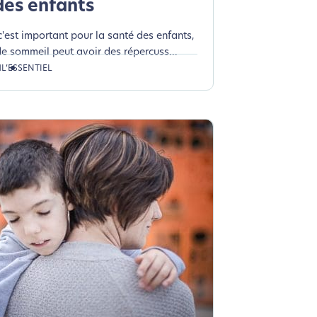
des enfants
c'est important pour la santé des enfants,
 sommeil peut avoir des répercuss...
1
L’ESSENTIEL
si !
coconception.
otre navigation, vous pouvez