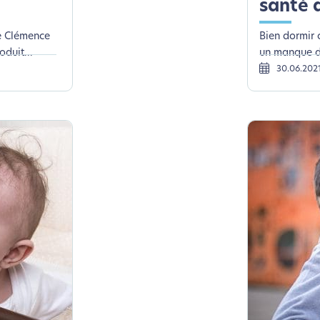
santé 
de Clémence
Bien dormir 
duit...
un manque de
30.06.202
coconception, ça vous concerne aus
éveloppé ce site Internet dans le cadre d’une démarche forte d’é
z diminuer drastiquement les besoins énergétiques nécessaires à v