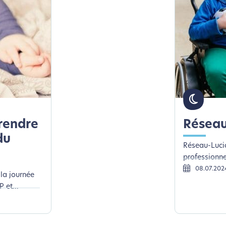
prendre
Réseau
du
Réseau-Lucio
professionnel
08.07.202
 la journée
 et...