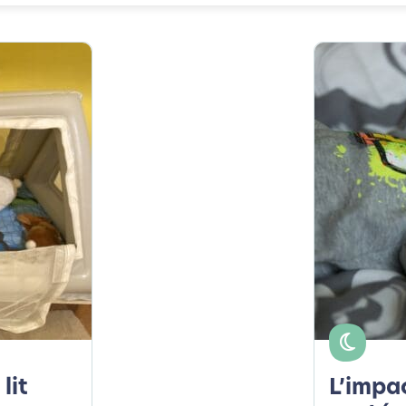
lit
L’impa