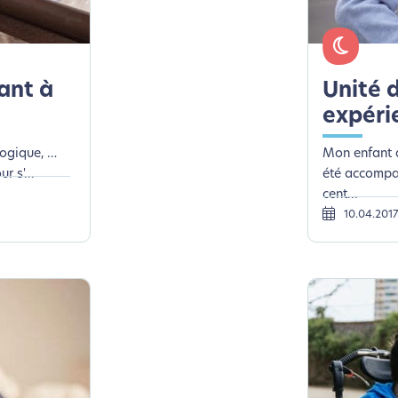
lui-ci sollicitera très peu nos serveurs et vous deviendrez ainsi u
Merci pour votre contribution !
Activer le Mode Eco
Annuler
ant à
Unité 
expéri
logique, …
Mon enfant 
r s'...
été accompa
cent...
10.04.201