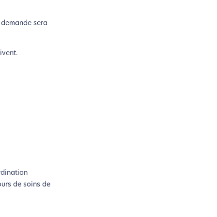
n acteur majeur de l’écoconception.
la demande sera
ivent.
rdination
ours de soins de