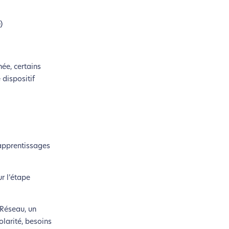
)
ée, certains
 dispositif
 apprentissages
si !
r l’étape
coconception.
 Réseau, un
olarité, besoins
otre navigation, vous pouvez