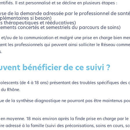
ifiés. Il est personnalisé et se décline en plusieurs étapes :
lyse de la demande adressée par le professionnel de santé
plémentaires si besoin)
s thérapeutiques et rééducatives)
ustements concertés et semestriels du parcours de soins)
 et/ou de la communication et malgré une prise en charge bien men
ent les professionnels qui peuvent ainsi solliciter le Réseau comme
s.
vent bénéficier de ce suivi ?
adolescents (de 4 à 18 ans) présentant des troubles spécifiques des
 du Rhône.
coconception, ça vous concerne aus
ssue de la synthèse diagnostique ne pourront pas être maintenus pou
éveloppé ce site Internet dans le cadre d’une démarche forte d’é
 en moyenne. 18 mois environ après la finde prise en charge par le
re adressé à la famille (suivi des préconisations, soins en cours, sc
z diminuer drastiquement les besoins énergétiques nécessaires à v