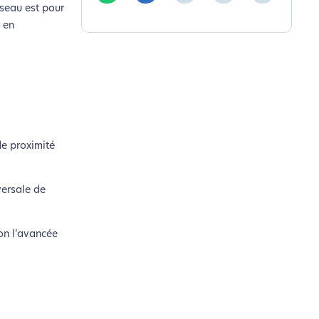
éseau est pour
r en
de proximité
versale de
lon l’avancée