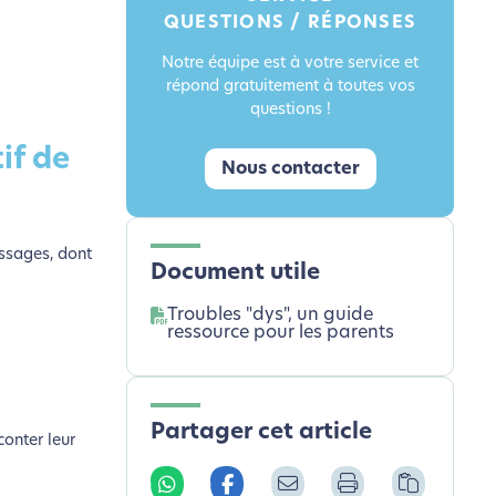
QUESTIONS / RÉPONSES
Notre équipe est à votre service et
répond gratuitement à toutes vos
questions !
if de
Nous contacter
issages, dont
Document utile
Troubles "dys", un guide
ressource pour les parents
Partager cet article
conter leur