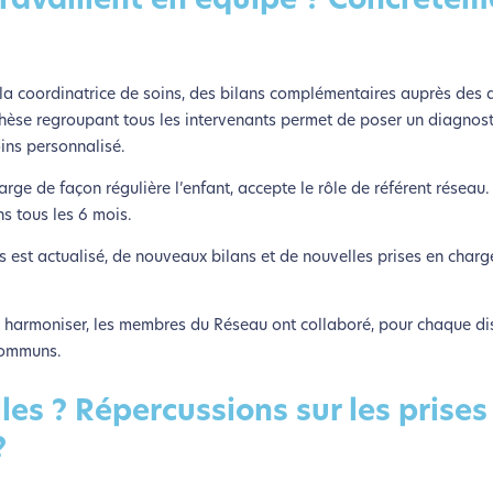
ravaillent en équipe ? Concrètem
et la coordinatrice de soins, des bilans complémentaires auprès des d
èse regroupant tous les intervenants permet de poser un diagnost
oins personnalisé.
ge de façon régulière l’enfant, accepte le rôle de référent réseau. I
ns tous les 6 mois.
ns est actualisé, de nouveaux bilans et de nouvelles prises en charg
es harmoniser, les membres du Réseau ont collaboré, pour chaque di
 communs.
lles ? Répercussions sur les prises
?