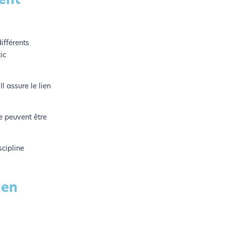
ent
ifférents
ic
l assure le lien
e peuvent être
scipline
 en