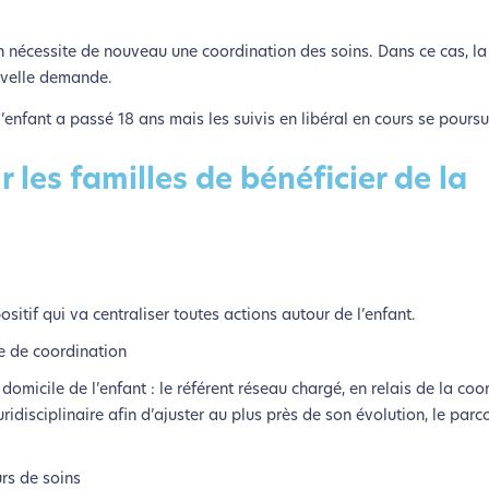
lui-ci sollicitera très peu nos serveurs et vous deviendrez ainsi u
Merci pour votre contribution !
ion nécessite de nouveau une coordination des soins. Dans ce cas, 
uvelle demande.
Activer le Mode Eco
Annuler
 l’enfant a passé 18 ans mais les suivis en libéral en cours se poursu
 les familles de bénéficier de la
sitif qui va centraliser toutes actions autour de l’enfant.
le de coordination
 domicile de l’enfant : le référent réseau chargé, en relais de la coo
idisciplinaire afin d’ajuster au plus près de son évolution, le parc
urs de soins