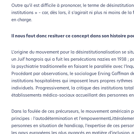
Outre qu’il est difficile à prononcer, le terme de désinstitutio
institutions » – car, dès lors, il s’agirait ni plus ni moins de 
en charge.
Il nous faut donc resituer ce concept dans son histoire p
L’origine du mouvement pour la désinstitutionalisation se s
un Juif hongrois qui a fuit les persécutions nazies en 1938 ;
la psychiatrie traditionnelle en faisant le parallèle avec l’Inq
Procédant par observations, le sociologue Erving Goffman dém
institutions hospitalières qui imposent leurs propres rythmes 
individuels. Progressivement, la critique des institutions tot
établissements médico-sociaux accueillant des personnes en
Dans la foulée de ces précurseurs, le mouvement américain p
principes : l’autodétermination et l’empowermentLittéralement
personnes en situation de handicap, l’expertise de ces person
les pays européens les plus avancés en matière d’inclusion, 