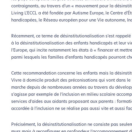
contraignants, au travers d’un « mouvement pour la désinsti
Living L’ECCL a été fondée par Autisme Europe, le Centre d’É
handicapées, le Réseau européen pour une Vie autonome, Incl
Récemment, ce terme de désinstitutionalisation s’est rappe
à la désinstitutionalisation des enfants handicapés et leur vi
l’Europe, qui incite notamment les états à « financer et mett
parmi lesquels les familles d’enfants handicapés pourront ch
Cette recommandation concerne les enfants mais la désinstitu
Vivre à domicile produit des préconisations qui vont dans le
marche depuis de nombreuses années au travers du développ
L’é
s’agisse par exemple de l’inclusion en milieu scolaire acco
services d’aides aux aidants proposant aux parents : formation
Nous avons d
accordée à l’inclusion ne se réalise pas aussi vite et aussi f
Si vous aussi vous souhaite
Précisément, la désinstitutionalisation ne consiste pas seule
le parcourir dans son Mode Eco. Ce
murs mais à reconfigurer en profondeur l’accompagnement de