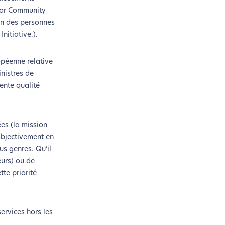
 for Community
éen des personnes
itiative.).
opéenne relative
inistres de
ente qualité
es (la mission
objectivement en
s genres. Qu’il
si !
eurs) ou de
tte priorité
coconception.
otre navigation, vous pouvez
ervices hors les
n acteur majeur de l’écoconception.