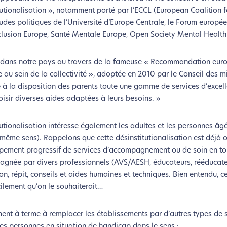
tutionalisation », notamment porté par l’ECCL (European Coalition
tudes politiques de l’Université d’Europe Centrale, le Forum europ
usion Europe, Santé Mentale Europe, Open Society Mental Health In
lé dans notre pays au travers de la fameuse « Recommandation eur
e au sein de la collectivité », adoptée en 2010 par le Conseil des m
re à la disposition des parents toute une gamme de services d’excell
oisir diverses aides adaptées à leurs besoins. »
tionalisation intéresse également les adultes et les personnes âgé
 même sens). Rappelons que cette désinstitutionalisation est déjà 
ement progressif de services d’accompagnement ou de soin en tou
coconception, ça vous concerne aus
mpagnée par divers professionnels (AVS/AESH, éducateurs, rééducat
, répit, conseils et aides humaines et techniques. Bien entendu, ce
éveloppé ce site Internet dans le cadre d’une démarche forte d’é
acilement qu’on le souhaiterait…
z diminuer drastiquement les besoins énergétiques nécessaires à v
ment à terme à remplacer les établissements par d’autres types de s
lui-ci sollicitera très peu nos serveurs et vous deviendrez ainsi u
s personnes en situation de handicap dans le sens :