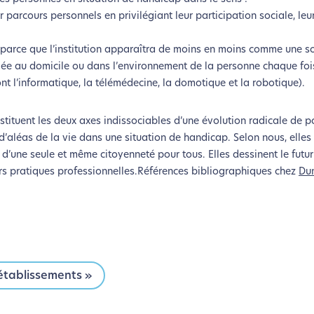
Merci pour votre contribution !
eur parcours personnels en privilégiant leur participation sociale, le
e, parce que l’institution apparaîtra de moins en moins comme une s
Activer le Mode Eco
Annuler
giée au domicile ou dans l’environnement de la personne chaque foi
 l’informatique, la télémédecine, la domotique et la robotique).
nstituent les deux axes indissociables d’une évolution radicale de p
d’aléas de la vie dans une situation de handicap. Selon nous, elles
d’une seule et même citoyenneté pour tous. Elles dessinent le fut
urs pratiques professionnelles.Références bibliographiques chez
Du
 établissements »