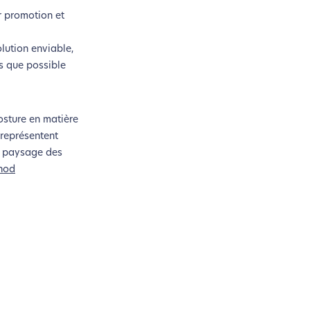
ur promotion et
olution enviable,
s que possible
osture en matière
 représentent
ur paysage des
nod