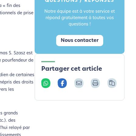
QUESTIONS / RÉPONSES
a « fin des
Notre équipe est à votre service et
itionnels de prise
répond gratuitement à toutes vos
questions !
Nous contacter
mas S. Szasz est
le pourfendeur de
Partager cet article
dien de certaines
mépris des droits
vers les
is grands
c.). des
’hui relayé par
blissements