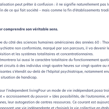
nalisation peut prêter à confusion : il ne signifie naturellement pas l
la fin de ce qui fait société – mais comme la fin d’établissements trad
our comprendre son véritable sens.
itue du côté des sciences humaines américaines des années 60 : Tho
 psychiatre non conformiste, marqué par son parcours, il va devenir 
uisition et les systèmes totalitaires et concentrationnaires.
ontrera lui aussi le caractère totalitaire du fonctionnement quoti
et circuits à des individus vingt-quatre heures sur vingt-quatre au 
alisantes s’étendit au-delà de l’hôpital psychiatrique, notamment en
 situation de handicap.
our l’independent livingPour un mode de vie indépendant.posa tro
 « accroissement du pouvoir » (des possibilités, de l’autonomie, et
nes, leur autogestion de centres ressources. Ce courant est aujourd
opposant une vie indépendante et choisieà la vie collective en éta