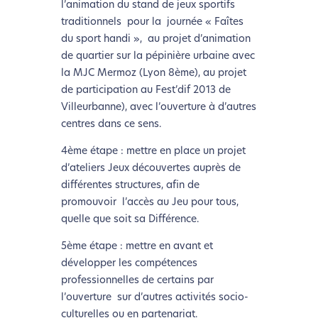
l’animation du stand de jeux sportifs
traditionnels pour la journée « Faîtes
du sport handi », au projet d’animation
de quartier sur la pépinière urbaine avec
la MJC Mermoz (Lyon 8ème), au projet
de participation au Fest’dif 2013 de
Villeurbanne), avec l’ouverture à d’autres
centres dans ce sens.
4ème étape : mettre en place un projet
d’ateliers Jeux découvertes auprès de
différentes structures, afin de
promouvoir l’accès au Jeu pour tous,
L’écoconception, ça vous
quelle que soit sa Différence.
concerne aussi !
5ème étape : mettre en avant et
développer les compétences
Nous avons développé ce site Internet dans le cadre
professionnelles de certains par
d’une démarche forte d’écoconception.
l’ouverture sur d’autres activités socio-
culturelles ou en partenariat.