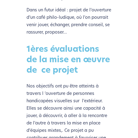
Si vous aussi vous souhaitez diminuer drastiquement
Dans un futur idéal : projet de l’ouverture
les besoins énergétiques nécessaires à votre
d’un café philo-ludique, où l’on pourrait
navigation, vous pouvez
le parcourir dans son Mode
venir jouer, échanger, prendre conseil, se
Eco. Celui-ci sollicitera très peu nos serveurs et vous
rassurer, proposer…
deviendrez ainsi un acteur majeur de
l’écoconception.
1ères évaluations
Merci pour votre contribution !
de la mise en œuvre
de ce projet
Activer le Mode Eco
Annuler
Nos objectifs ont pu être atteints à
travers l ‘ouverture de personnes
handicapées visuelles sur l’extérieur.
Elles se découvre ainsi une capacité à
jouer, à découvrir, à aller à la rencontre
de l’autre à travers la mise en place
d’équipes mixtes,. Ce projet a pu