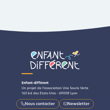
femmes qui doivent faire face à
la différence de leurs enfants,
porteur·se de troubles
neurologiques, cette
proposition interroge le rôle de
la parentalité et la notion de
normalité face à au regard que
ces enfants portent sur le
monde.
https://lesplateauxsauvages.fr/wp-
content/uploads/2021/03/dossier-
elcqd-0221.pdf
Enfant-différent
Un projet de l'association Une Souris Verte
163 bd des Etats-Unis - 69008 Lyon
Nous contacter
Newsletter