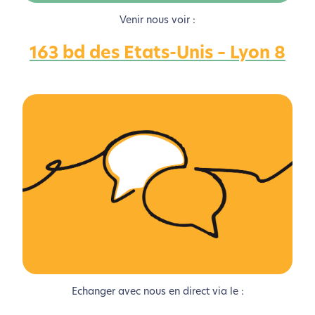
Venir nous voir :
163 bd des Etats-Unis – Lyon 8
L’écoconception, ça vous
concerne aussi !
Nous avons développé ce site Internet dans le cadre
d’une démarche forte d’écoconception.
Si vous aussi vous souhaitez diminuer drastiquement
les besoins énergétiques nécessaires à votre
navigation, vous pouvez
le parcourir dans son Mode
Eco. Celui-ci sollicitera très peu nos serveurs et vous
deviendrez ainsi un acteur majeur de
l’écoconception.
Echanger avec nous en direct via le :
Merci pour votre contribution !