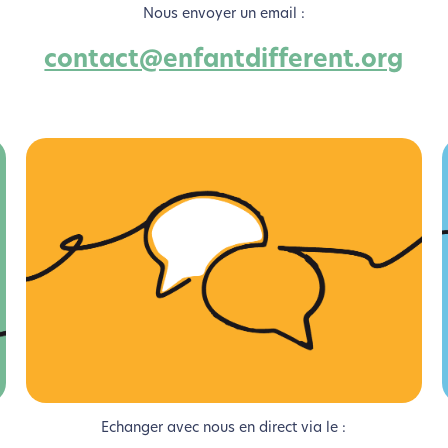
Nous envoyer un email :
contact@enfantdifferent.org
coconception, ça vous concerne aus
Echanger avec nous en direct via le :