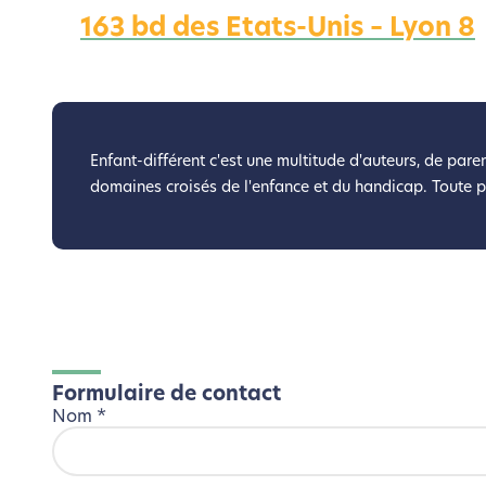
163 bd des Etats-Unis – Lyon 8
Nous avons d
Si vous aussi vous souhaite
le parcourir dans son Mode Eco. Ce
Enfant-différent c'est une multitude d'auteurs, de paren
domaines croisés de l'enfance et du handicap. Toute 
Formulaire de contact
Nom
*