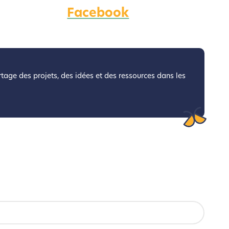
Facebook
coconception.
otre navigation, vous pouvez
n acteur majeur de l’écoconception.
artage des projets, des idées et des ressources dans les