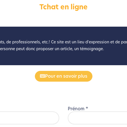
Tchat en ligne
éveloppé ce site Internet dans le cadre d’une démarche forte d’é
z diminuer drastiquement les besoins énergétiques nécessaires à v
lui-ci sollicitera très peu nos serveurs et vous deviendrez ainsi u
Merci pour votre contribution !
ts, de professionnels, etc.! Ce site est un lieu d'expression et de p
personne peut donc proposer un article, un témoignage.
Activer le Mode Eco
Annuler
Pour en savoir plus
Prénom
*