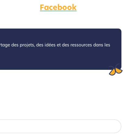
Facebook
coconception.
otre navigation, vous pouvez
n acteur majeur de l’écoconception.
artage des projets, des idées et des ressources dans les