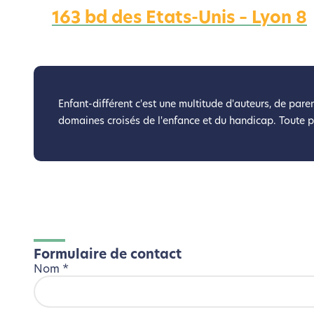
163 bd des Etats-Unis – Lyon 8
Nous avons d
Si vous aussi vous souhaite
le parcourir dans son Mode Eco. Ce
Enfant-différent c'est une multitude d'auteurs, de paren
domaines croisés de l'enfance et du handicap. Toute 
Formulaire de contact
Nom
*