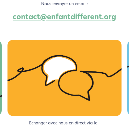
Nous envoyer un email :
contact@enfantdifferent.org
coconception, ça vous concerne aus
Echanger avec nous en direct via le :