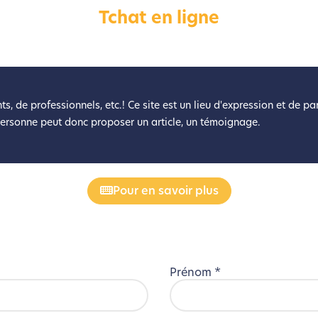
Tchat en ligne
éveloppé ce site Internet dans le cadre d’une démarche forte d’é
z diminuer drastiquement les besoins énergétiques nécessaires à v
lui-ci sollicitera très peu nos serveurs et vous deviendrez ainsi u
Merci pour votre contribution !
ts, de professionnels, etc.! Ce site est un lieu d'expression et de p
personne peut donc proposer un article, un témoignage.
Activer le Mode Eco
Annuler
Pour en savoir plus
Prénom
*