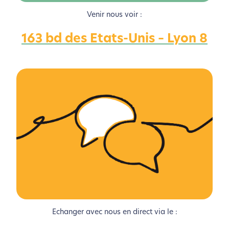
Venir nous voir :
163 bd des Etats-Unis – Lyon 8
L’écoconception, ça vous
concerne aussi !
Nous avons développé ce site Internet dans le cadre
d’une démarche forte d’écoconception.
Si vous aussi vous souhaitez diminuer drastiquement
les besoins énergétiques nécessaires à votre
navigation, vous pouvez
le parcourir dans son Mode
Eco. Celui-ci sollicitera très peu nos serveurs et vous
deviendrez ainsi un acteur majeur de
l’écoconception.
Echanger avec nous en direct via le :
Merci pour votre contribution !