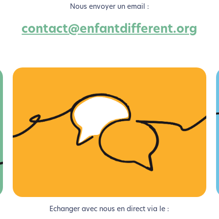
Nous envoyer un email :
contact@enfantdifferent.org
coconception, ça vous concerne aus
Echanger avec nous en direct via le :