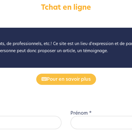
Tchat en ligne
éveloppé ce site Internet dans le cadre d’une démarche forte d’é
z diminuer drastiquement les besoins énergétiques nécessaires à v
lui-ci sollicitera très peu nos serveurs et vous deviendrez ainsi u
Merci pour votre contribution !
ts, de professionnels, etc.! Ce site est un lieu d'expression et de p
personne peut donc proposer un article, un témoignage.
Activer le Mode Eco
Annuler
Pour en savoir plus
Prénom
*