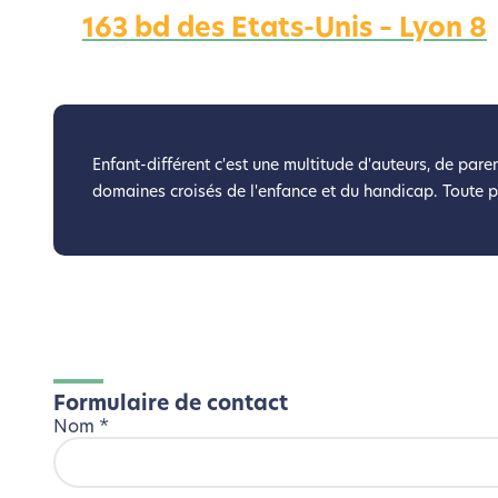
163 bd des Etats-Unis – Lyon 8
Nous avons d
Si vous aussi vous souhaite
le parcourir dans son Mode Eco. Ce
Enfant-différent c'est une multitude d'auteurs, de paren
domaines croisés de l'enfance et du handicap. Toute 
Formulaire de contact
Nom
*