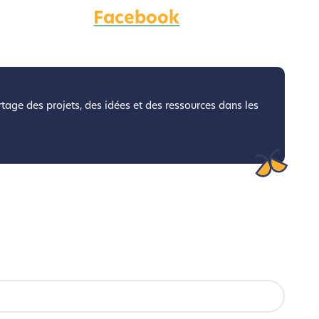
Facebook
coconception.
otre navigation, vous pouvez
n acteur majeur de l’écoconception.
artage des projets, des idées et des ressources dans les