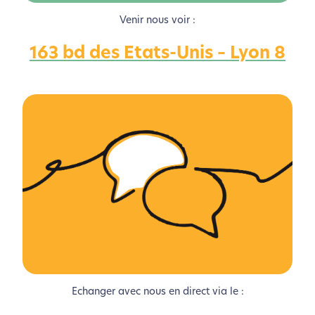
Venir nous voir :
163 bd des Etats-Unis – Lyon 8
L’écoconception, ça vous
concerne aussi !
Nous avons développé ce site Internet dans le cadre
d’une démarche forte d’écoconception.
Si vous aussi vous souhaitez diminuer drastiquement
les besoins énergétiques nécessaires à votre
navigation, vous pouvez
le parcourir dans son Mode
Eco. Celui-ci sollicitera très peu nos serveurs et vous
deviendrez ainsi un acteur majeur de
l’écoconception.
Echanger avec nous en direct via le :
Merci pour votre contribution !