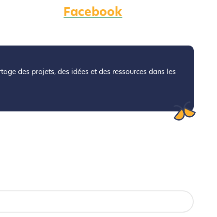
Facebook
coconception.
otre navigation, vous pouvez
n acteur majeur de l’écoconception.
artage des projets, des idées et des ressources dans les