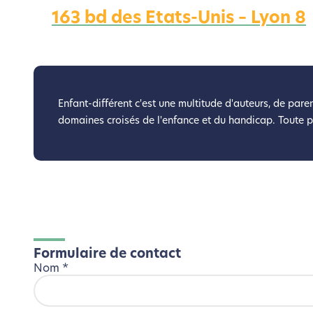
163 bd des Etats-Unis – Lyon 8
Nous avons d
Si vous aussi vous souhaite
le parcourir dans son Mode Eco. Ce
Enfant-différent c'est une multitude d'auteurs, de paren
domaines croisés de l'enfance et du handicap. Toute 
Formulaire de contact
Nom
*