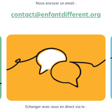
Nous envoyer un email :
contact@enfantdifferent.org
coconception, ça vous concerne aus
Echanger avec nous en direct via le :