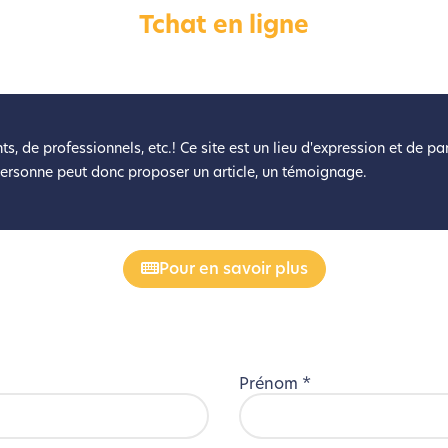
Tchat en ligne
éveloppé ce site Internet dans le cadre d’une démarche forte d’é
z diminuer drastiquement les besoins énergétiques nécessaires à v
lui-ci sollicitera très peu nos serveurs et vous deviendrez ainsi u
Merci pour votre contribution !
ts, de professionnels, etc.! Ce site est un lieu d'expression et de p
personne peut donc proposer un article, un témoignage.
Activer le Mode Eco
Annuler
Pour en savoir plus
Prénom
*