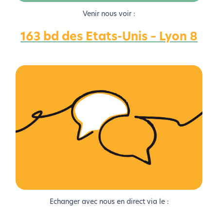
Venir nous voir :
163 bd des Etats-Unis – Lyon 8
L’écoconception, ça vous
concerne aussi !
Nous avons développé ce site Internet dans le cadre
d’une démarche forte d’écoconception.
Si vous aussi vous souhaitez diminuer drastiquement
les besoins énergétiques nécessaires à votre
navigation, vous pouvez
le parcourir dans son Mode
Eco. Celui-ci sollicitera très peu nos serveurs et vous
deviendrez ainsi un acteur majeur de
l’écoconception.
Echanger avec nous en direct via le :
Merci pour votre contribution !