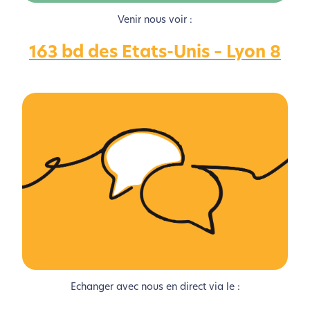
Venir nous voir :
163 bd des Etats-Unis – Lyon 8
L’écoconception, ça vous
concerne aussi !
Nous avons développé ce site Internet dans le cadre
d’une démarche forte d’écoconception.
Si vous aussi vous souhaitez diminuer drastiquement
les besoins énergétiques nécessaires à votre
navigation, vous pouvez
le parcourir dans son Mode
Eco. Celui-ci sollicitera très peu nos serveurs et vous
deviendrez ainsi un acteur majeur de
l’écoconception.
Echanger avec nous en direct via le :
Merci pour votre contribution !