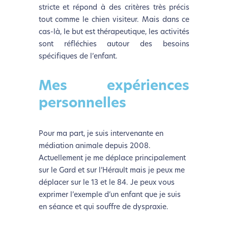
stricte et répond à des critères très précis
tout comme le chien visiteur. Mais dans ce
cas-là, le but est thérapeutique, les activités
sont réfléchies autour des besoins
spécifiques de l’enfant.
L’écoconception, ça vous
Mes expériences
concerne aussi !
personnelles
Nous avons développé ce site Internet dans le cadre
Pour ma part, je suis intervenante en
d’une démarche forte d’écoconception.
médiation animale depuis 2008.
Actuellement je me déplace principalement
Si vous aussi vous souhaitez diminuer drastiquement
sur le Gard et sur l’Hérault mais je peux me
les besoins énergétiques nécessaires à votre
déplacer sur le 13 et le 84. Je peux vous
navigation, vous pouvez
le parcourir dans son Mode
exprimer l’exemple d’un enfant que je suis
Eco. Celui-ci sollicitera très peu nos serveurs et vous
en séance et qui souffre de dyspraxie.
deviendrez ainsi un acteur majeur de