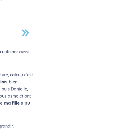
n utilisant aussi
ure, calcul) c’est
tion
, bien
 puis Danielle,
housiasme et ont
e,
ma fille a pu
grandir.