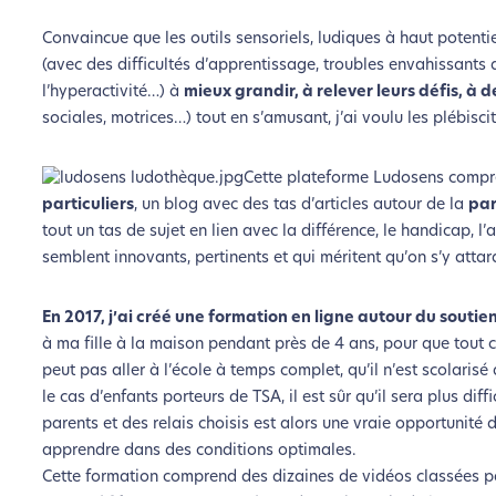
Convaincue que les outils sensoriels, ludiques à haut potent
(avec des difficultés d’apprentissage, troubles envahissants 
L’é
l’hyperactivité…) à
mieux grandir, à relever leurs défis, 
sociales, motrices…) tout en s’amusant, j’ai voulu les plébisci
Nous avons d
Cette plateforme Ludosens compr
particuliers
, un blog avec des tas d’articles autour de la
par
Si vous aussi vous souhaite
tout un tas de sujet en lien avec la différence, le handicap, l’a
le parcourir dans son Mode Eco. Ce
semblent innovants, pertinents et qui méritent qu’on s’y attar
En 2017, j’ai créé une formation en ligne autour du souti
à ma fille à la maison pendant près de 4 ans, pour que tout c
peut pas aller à l’école à temps complet, qu’il n’est scolaris
le cas d’enfants porteurs de TSA, il est sûr qu’il sera plus diff
parents et des relais choisis est alors une vraie opportunité
apprendre dans des conditions optimales.
Cette formation comprend des dizaines de vidéos classées pa