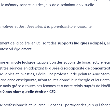
me le mémory sonore, ou des jeux de discrimination visuelle.
natives et des idées liées à la parentalité bienveillante.
rement de la colère, en utilisant des
supports ludiques adaptés
, e
Montessori également.
aire en mode ludique
(acquisition des savoirs de base, lecture, écrit
 petites séances en adaptant la
durée à sa capacité de concentra
quables et investies, Cécile, une professeur de peinture Arno Stern,
e, ancienne enseignante, m’ont toutes donné leur énergie et leur ent
ile mais grâce à toutes ces femmes et à notre relais auprès de Noéli
e 9 ans alors qu’elle était en CE2
.
 professionnels et j’ai créé Ludosens : partager des jeux qui font 