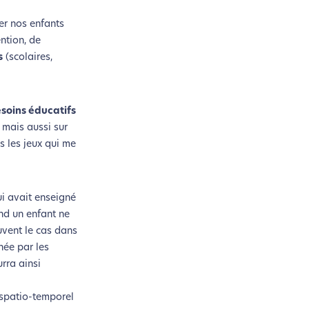
er nos enfants
ntion, de
si !
s
(scolaires,
coconception.
esoins éducatifs
 mais aussi sur
otre navigation, vous pouvez
us les jeux qui me
n acteur majeur de l’écoconception.
i avait enseigné
and un enfant ne
ouvent le cas dans
ée par les
rra ainsi
 spatio-temporel