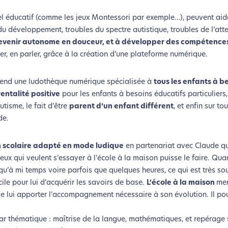
iel éducatif (comme les jeux Montessori par exemple…), peuvent aid
du développement, troubles du spectre autistique, troubles de l’atte
coconception, ça vous concerne aus
à devenir autonome en douceur, et à développer des compétence
ter, en parler, grâce à la création d’une plateforme numérique.
éveloppé ce site Internet dans le cadre d’une démarche forte d’é
end une ludothèque numérique spécialisée à
tous les enfants à b
entalité positive
pour les enfants à besoins éducatifs particuliers,
z diminuer drastiquement les besoins énergétiques nécessaires à v
utisme, le fait d’être
parent d’un enfant différent
, et enfin sur to
lui-ci sollicitera très peu nos serveurs et vous deviendrez ainsi u
de.
Merci pour votre contribution !
en scolaire adapté en mode ludique
en partenariat avec Claude qu
Activer le Mode Eco
Annuler
eux qui veulent s’essayer à l’école à la maison puisse le faire. Qu
é qu’à mi temps voire parfois que quelques heures, ce qui est très s
icile pour lui d’acquérir les savoirs de base.
L’école à la maison
men
 de lui apporter l’accompagnement nécessaire à son évolution. Il pou
r thématique : maîtrise de la langue, mathématiques, et repérage