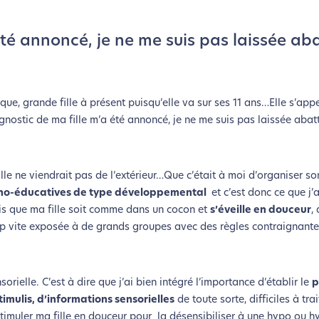
té annoncé, je ne me suis pas laissée abat
ique, grande fille à présent puisqu’elle va sur ses 11 ans…Elle s’appe
ostic de ma fille m’a été annoncé, je ne me suis pas laissée abattr
lle ne viendrait pas de l’extérieur…Que c’était à moi d’organiser s
ho-éducatives de type développemental
et c’est donc ce que j’
is que ma fille soit comme dans un cocon et
s’éveille en douceur
,
rop vite exposée à de grands groupes avec des règles contraignantes
sorielle. C’est à dire que j’ai bien intégré l’importance d’établir le
p
timulis, d’informations sensorielles
de toute sorte, difficiles à tra
stimuler ma fille en douceur pour la désensibiliser à une hypo ou hy