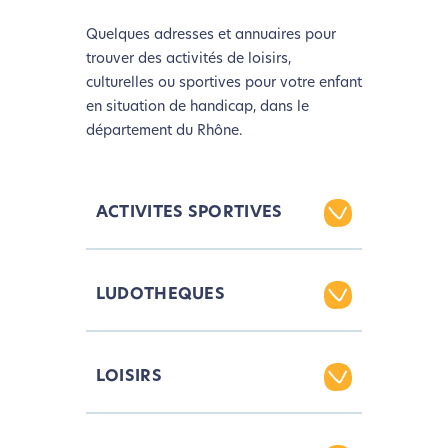
Quelques adresses et annuaires pour
trouver des activités de loisirs,
culturelles ou sportives pour votre enfant
en situation de handicap, dans le
département du Rhône.
ACTIVITES SPORTIVES
Consultez :
LUDOTHEQUES
– les listes du Comité
Départemental du Sport Adapté
CDOS du Rhône
Quelques adresses de
LOISIRS
:
http://olympiquerhonemetropoledelyon.com/spo
ludothèques :
handicap/
– l’annuaire du site de la
Ludicité (Villeurbanne)