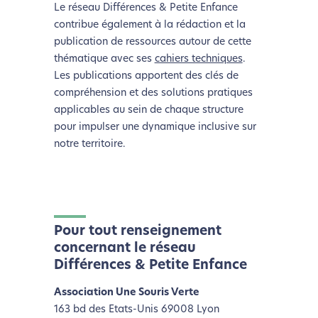
Le réseau Différences & Petite Enfance
contribue également à la rédaction et la
Nous avons développé ce site Internet dans le cadre
publication de ressources autour de cette
d’une démarche forte d’écoconception.
thématique avec ses
cahiers techniques
.
Les publications apportent des clés de
Si vous aussi vous souhaitez diminuer drastiquement
compréhension et des solutions pratiques
les besoins énergétiques nécessaires à votre
applicables au sein de chaque structure
navigation, vous pouvez
le parcourir dans son Mode
pour impulser une dynamique inclusive sur
Eco. Celui-ci sollicitera très peu nos serveurs et vous
notre territoire.
deviendrez ainsi un acteur majeur de
l’écoconception.
Merci pour votre contribution !
Pour tout renseignement
Activer le Mode Eco
Annuler
concernant le réseau
Différences & Petite Enfance
Association Une Souris Verte
163 bd des Etats-Unis 69008 Lyon