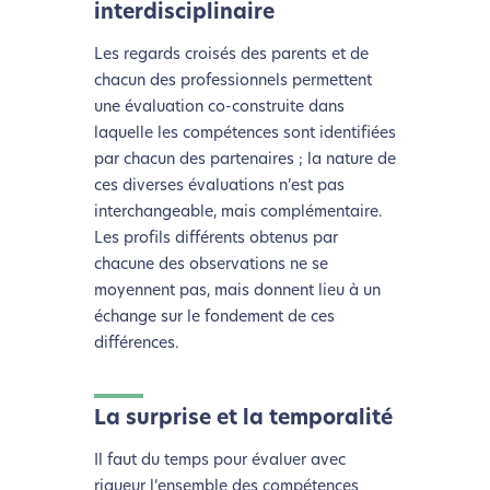
interdisciplinaire
Les regards croisés des parents et de
chacun des professionnels permettent
une évaluation co-construite dans
laquelle les compétences sont identifiées
L’écoconception, ça vous
par chacun des partenaires ; la nature de
ces diverses évaluations n’est pas
concerne aussi !
interchangeable, mais complémentaire.
Les profils différents obtenus par
Nous avons développé ce site Internet dans le cadre
chacune des observations ne se
d’une démarche forte d’écoconception.
moyennent pas, mais donnent lieu à un
échange sur le fondement de ces
différences.
Si vous aussi vous souhaitez diminuer drastiquement
les besoins énergétiques nécessaires à votre
navigation, vous pouvez
le parcourir dans son Mode
La surprise et la temporalité
Eco. Celui-ci sollicitera très peu nos serveurs et vous
deviendrez ainsi un acteur majeur de
Il faut du temps pour évaluer avec
l’écoconception.
rigueur l’ensemble des compétences